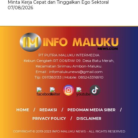
Minta Kerja Cepat dan Tinggalkan Ego Sektoral
07/08/2026
PT PUTRA MALUKU INTERMEDIA
Kebun Cengkeh RT.006/RW 09. Desa Batu Merah,
Kecamatan Sirimau Ambon-Maluku.
Email : infomalukunews@gmail.com
Tlp: 0911383133 | Mobile: 085243316910
HOME
REDAKSI
PEDOMAN MEDIA SIBER
PRIVACY POLICY
DISCLAIMER
COPYRIGHT © 2019-2023 INFO MALUKU NEWS - ALL RIGHTS RESERVED