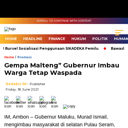
SCROLL TO CONTINUE WITH CONTENT
HOME
HEADLINE
FINANCE
HUKUM
POLITIK
HUMAN
Bursel Sosialisasi Penggunaan SIKADEKA Pemilu
Bawaslu Mal
/
Home
Promosi
Gempa Malteng” Gubernur Imbau
Warga Tetap Waspada
Redaksi IM
- Publisher
Friday, 18 June 2021
IM, Ambon – Gubernur Maluku, Murad Ismail,
mengimbau masyarakat di selatan Pulau Seram,