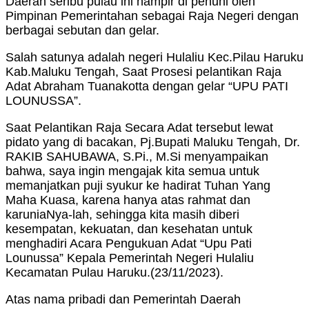
Daerah seribu pulau ini hampir di penuhi oleh
Pimpinan Pemerintahan sebagai Raja Negeri dengan
berbagai sebutan dan gelar.
Salah satunya adalah negeri Hulaliu Kec.Pilau Haruku
Kab.Maluku Tengah, Saat Prosesi pelantikan Raja
Adat Abraham Tuanakotta dengan gelar “UPU PATI
LOUNUSSA”.
Saat Pelantikan Raja Secara Adat tersebut lewat
pidato yang di bacakan, Pj.Bupati Maluku Tengah, Dr.
RAKIB SAHUBAWA, S.Pi., M.Si menyampaikan
bahwa, saya ingin mengajak kita semua untuk
memanjatkan puji syukur ke hadirat Tuhan Yang
Maha Kuasa, karena hanya atas rahmat dan
karuniaNya-lah, sehingga kita masih diberi
kesempatan, kekuatan, dan kesehatan untuk
menghadiri Acara Pengukuan Adat “Upu Pati
Lounussa” Kepala Pemerintah Negeri Hulaliu
Kecamatan Pulau Haruku.(23/11/2023).
Atas nama pribadi dan Pemerintah Daerah