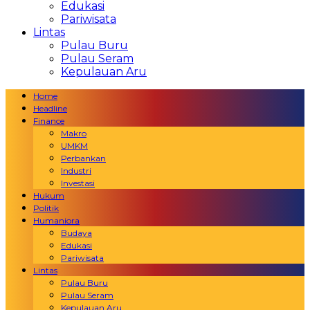
Edukasi
Pariwisata
Lintas
Pulau Buru
Pulau Seram
Kepulauan Aru
Home
Headline
Finance
Makro
UMKM
Perbankan
Industri
Investasi
Hukum
Politik
Humaniora
Budaya
Edukasi
Pariwisata
Lintas
Pulau Buru
Pulau Seram
Kepulauan Aru