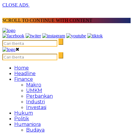
CLOSE ADS
SCROLL TO CONTINUE WITH CONTENT
✖
Home
Headline
Finance
Makro
UMKM
Perbankan
Industri
Investasi
Hukum
Politik
Humaniora
Budaya