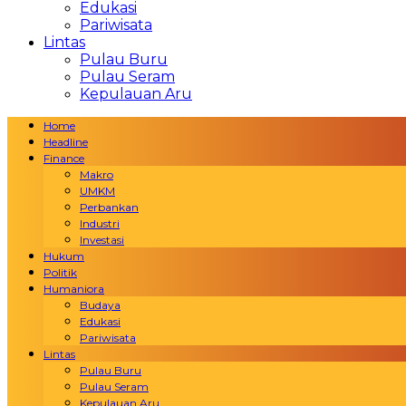
Edukasi
Pariwisata
Lintas
Pulau Buru
Pulau Seram
Kepulauan Aru
Home
Headline
Finance
Makro
UMKM
Perbankan
Industri
Investasi
Hukum
Politik
Humaniora
Budaya
Edukasi
Pariwisata
Lintas
Pulau Buru
Pulau Seram
Kepulauan Aru