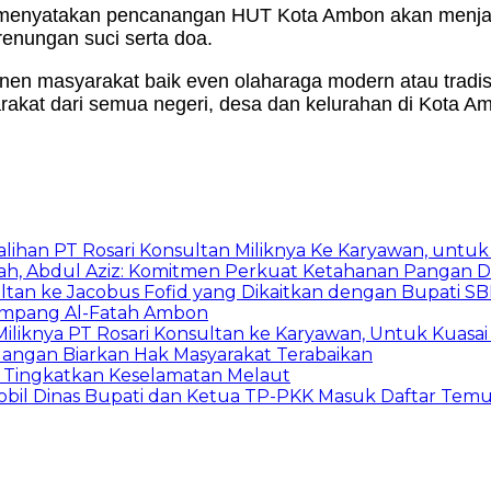
menyatakan pencanangan HUT Kota Ambon akan menjadi t
renungan suci serta doa.
en masyarakat baik even olaharaga modern atau tradisio
akat dari semua negeri, desa dan kelurahan di Kota A
lihan PT Rosari Konsultan Miliknya Ke Karyawan, untu
h, Abdul Aziz: Komitmen Perkuat Ketahanan Pangan D
ltan ke Jacobus Fofid yang Dikaitkan dengan Bupati S
 Simpang Al-Fatah Ambon
 Miliknya PT Rosari Konsultan ke Karyawan, Untuk Kuas
 Jangan Biarkan Hak Masyarakat Terabaikan
 Tingkatkan Keselamatan Melaut
bil Dinas Bupati dan Ketua TP-PKK Masuk Daftar Tem