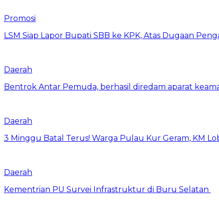
Promosi
LSM Siap Lapor Bupati SBB ke KPK, Atas Dugaan Penga
Daerah
Bentrok Antar Pemuda, berhasil diredam aparat keama
Daerah
3 Minggu Batal Terus! Warga Pulau Kur Geram, KM Lo
Daerah
Kementrian PU Survei Infrastruktur di Buru Selatan