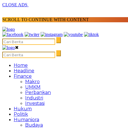
CLOSE ADS
SCROLL TO CONTINUE WITH CONTENT
✖
Home
Headline
Finance
Makro
UMKM
Perbankan
Industri
Investasi
Hukum
Politik
Humaniora
Budaya