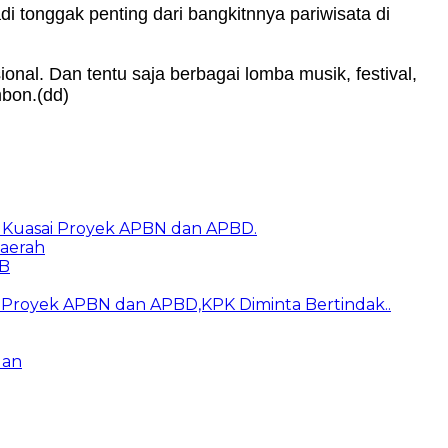
onggak penting dari bangkitnnya pariwisata di
nal. Dan tentu saja berbagai lomba musik, festival,
mbon.(dd)
k Kuasai Proyek APBN dan APBD.
aerah
BB
ai Proyek APBN dan APBD,KPK Diminta Bertindak..
uan