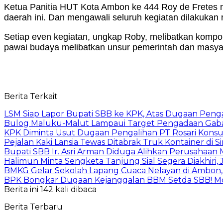
Ketua Panitia HUT Kota Ambon ke 444 Roy de Fretes 
daerah ini. Dan mengawali seluruh kegiatan dilakukan 
Setiap even kegiatan, ungkap Roby, melibatkan kompon
pawai budaya melibatkan unsur pemerintah dan masyar
Berita Terkait
LSM Siap Lapor Bupati SBB ke KPK, Atas Dugaan Penga
Bulog Maluku-Malut Lampaui Target Pengadaan Gaba
KPK Diminta Usut Dugaan Pengalihan PT Rosari Konsu
Pejalan Kaki Lansia Tewas Ditabrak Truk Kontainer di
Bupati SBB Ir. Asri Arman Diduga Alihkan Perusahaan
Halimun Minta Sengketa Tanjung Sial Segera Diakhiri,
BMKG Gelar Sekolah Lapang Cuaca Nelayan di Ambon,
BPK Bongkar Dugaan Kejanggalan BBM Setda SBB! Mo
Berita ini 142 kali dibaca
Berita Terbaru