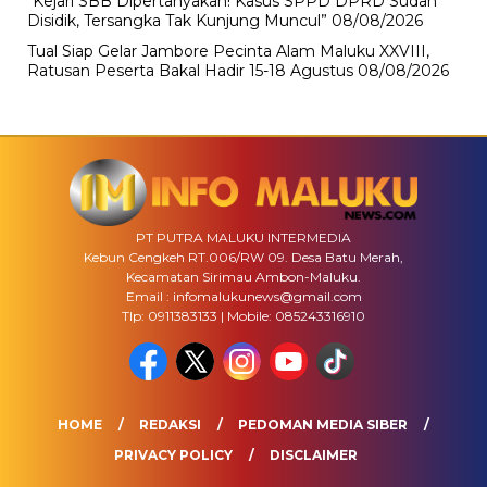
“Kejari SBB Dipertanyakan! Kasus SPPD DPRD Sudah
Disidik, Tersangka Tak Kunjung Muncul”
08/08/2026
Tual Siap Gelar Jambore Pecinta Alam Maluku XXVIII,
Ratusan Peserta Bakal Hadir 15-18 Agustus
08/08/2026
PT PUTRA MALUKU INTERMEDIA
Kebun Cengkeh RT.006/RW 09. Desa Batu Merah,
Kecamatan Sirimau Ambon-Maluku.
Email : infomalukunews@gmail.com
Tlp: 0911383133 | Mobile: 085243316910
HOME
REDAKSI
PEDOMAN MEDIA SIBER
PRIVACY POLICY
DISCLAIMER