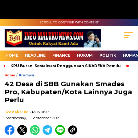
SCROLL TO CONTINUE WITH CONTENT
HOME
HEADLINE
FINANCE
HUKUM
POLITIK
HUMAN
KPU Bursel Sosialisasi Penggunaan SIKADEKA Pemilu
Bawa
/
Home
Promosi
42 Desa di SBB Gunakan Smades
Pro, Kabupaten/Kota Lainnya Juga
Perlu
Redaksi IM
- Publisher
Wednesday, 11 September 2019