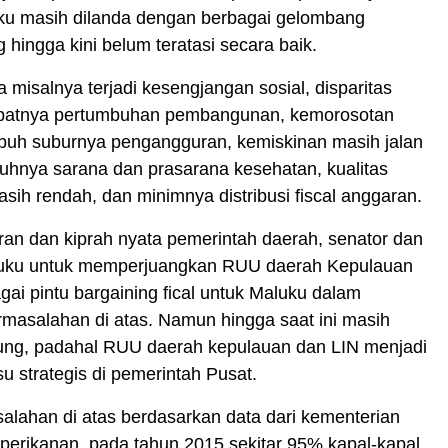
ku masih dilanda dengan berbagai gelombang
 hingga kini belum teratasi secara baik.
a misalnya terjadi kesengjangan sosial, disparitas
mbatnya pertumbuhan pembangunan, kemorosotan
buh suburnya pengangguran, kemiskinan masih jalan
puhnya sarana dan prasarana kesehatan, kualitas
sih rendah, dan minimnya distribusi fiscal anggaran.
ran dan kiprah nyata pemerintah daerah, senator dan
aluku untuk memperjuangkan RUU daerah Kepulauan
gai pintu bargaining fical untuk Maluku dalam
masalahan di atas. Namun hingga saat ini masih
tung, padahal RUU daerah kepulauan dan LIN menjadi
u strategis di pemerintah Pusat.
alahan di atas berdasarkan data dari kementerian
perikanan, pada tahun 2015 sekitar 95% kapal-kapal