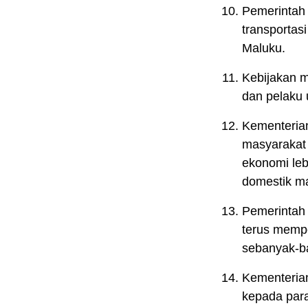
Pemerintah
transportas
Maluku.
Kebijakan m
dan pelaku 
Kementerian
masyarakat 
ekonomi leb
domestik ma
Pemerintah 
terus memp
sebanyak-b
Kementerian
kepada para