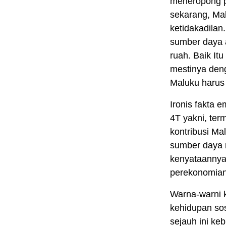
meneropong p
sekarang, Ma
ketidakadilan
sumber daya a
ruah. Baik It
mestinya den
Maluku harus 
Ironis fakta 
4T yakni, term
kontribusi Ma
sumber daya
kenyataannya
perekonomian 
Warna-warni k
kehidupan so
sejauh ini ke