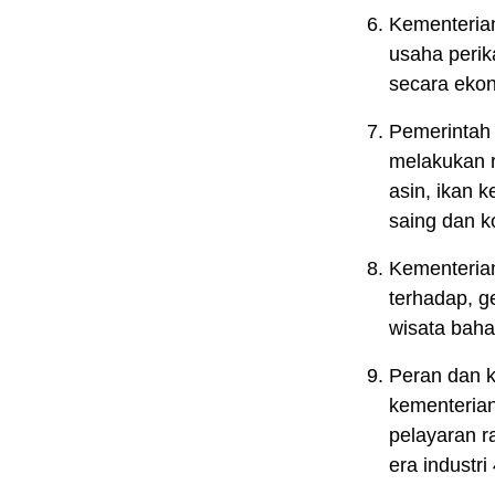
Kementeria
usaha perik
secara ekon
Pemerintah 
melakukan re
asin, ikan 
saing dan ko
Kementerian
terhadap, g
wisata bahar
Peran dan k
kementerian
pelayaran r
era industri 