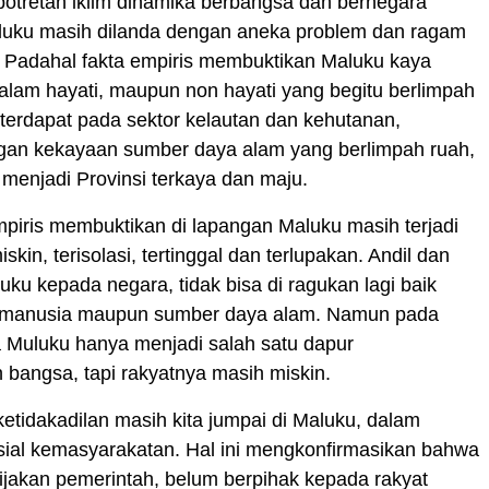
otretan iklim dinamika berbangsa dan bernegara
luku masih dilanda dengan aneka problem dan ragam
. Padahal fakta empiris membuktikan Maluku kaya
lam hayati, maupun non hayati yang begitu berlimpah
u terdapat pada sektor kelautan dan kehutanan,
gan kekayaan sumber daya alam yang berlimpah ruah,
menjadi Provinsi terkaya dan maju.
empiris membuktikan di lapangan Maluku masih terjadi
iskin, terisolasi, tertinggal dan terlupakan. Andil dan
luku kepada negara, tidak bisa di ragukan lagi baik
 manusia maupun sumber daya alam. Namun pada
 Muluku hanya menjadi salah satu dapur
bangsa, tapi rakyatnya masih miskin.
etidakadilan masih kita jumpai di Maluku, dalam
sial kemasyarakatan. Hal ini mengkonfirmasikan bahwa
bijakan pemerintah, belum berpihak kepada rakyat