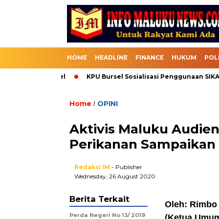
HOME
HEADLINE
FINANCE
HUKUM
POL
elalui Bursel
KPU Bursel Sosialisasi Penggunaan SIKADEKA 
Home
OPINI
/
Aktivis Maluku Audie
Perikanan Sampaikan 
Redaksi IM
- Publisher
Wednesday, 26 August 2020
Berita Terkait
Oleh: Rimbo
Perda Negeri No 13/ 2019
(Ketua Umu