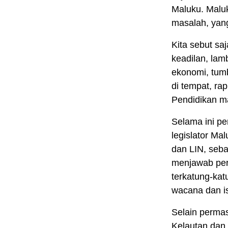
Maluku. Malu
masalah, yang
Kita sebut saj
keadilan, la
ekonomi, tum
di tempat, ra
Pendidikan ma
Selama ini pe
legislator M
dan LIN, seba
menjawab per
terkatung-ka
wacana dan is
Selain permas
Kelautan dan 