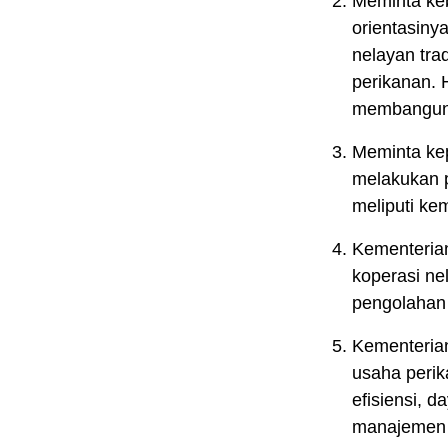
Meminta keb
orientasiny
nelayan tra
perikanan. 
membangun i
Meminta kep
melakukan p
meliputi ke
Kementeria
koperasi ne
pengolahan
Kementerian
usaha perik
efisiensi, 
manajemen r