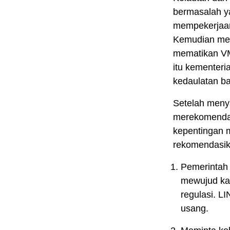
bermasalah ya
mempekerjaan
Kemudian mer
mematikan VMS
itu kementeri
kedaulatan ba
Setelah meny
merekomendas
kepentingan m
rekomendasik
Pemerintah 
mewujud ka
regulasi. L
usang.