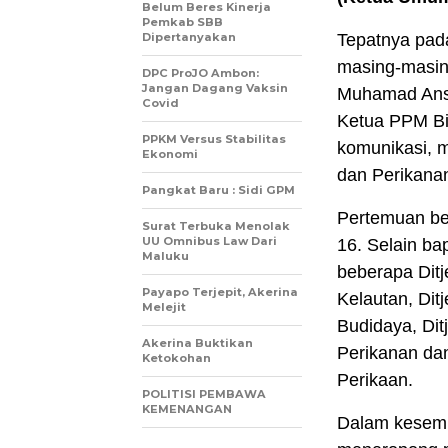
Belum Beres Kinerja
Pemkab SBB
Dipertanyakan
Tepatnya pada
masing-masin
DPC ProJO Ambon:
Jangan Dagang Vaksin
Muhamad Ansh
Covid
Ketua PPM Bi
PPKM Versus Stabilitas
komunikasi, 
Ekonomi
dan Perikana
Pangkat Baru : Sidi GPM
Pertemuan ber
Surat Terbuka Menolak
UU Omnibus Law Dari
16. Selain ba
Maluku
beberapa Ditj
Payapo Terjepit, Akerina
Kelautan, Dit
Melejit
Budidaya, Di
Akerina Buktikan
Perikanan da
Ketokohan
Perikaan.
POLITISI PEMBAWA
KEMENANGAN
Dalam kesemp