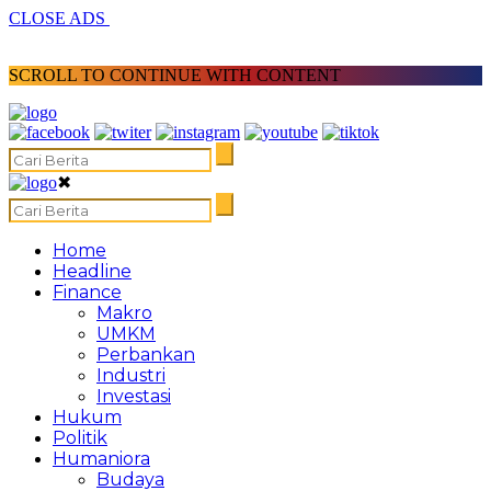
CLOSE ADS
SCROLL TO CONTINUE WITH CONTENT
✖
Home
Headline
Finance
Makro
UMKM
Perbankan
Industri
Investasi
Hukum
Politik
Humaniora
Budaya