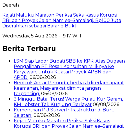
Daerah
Kejati Maluku Maraton Periksa Saksi Kasus Korupsi
BRI dan Proyek Jalan Namlea–Samalagi, Rp100 Juta
Diserahkan sebagai Barang Bukti
Wednesday, 5 Aug 2026 - 19:17 WIT
Berita Terbaru
LSM Siap Lapor Bupati SBB ke KPK, Atas Dugaan
Pengalihan PT Rosari Konsultan Miliknya Ke
Karyawan, untuk Kuasai Proyek APBN dan
APBD.
06/08/2026
Bentrok Antar Pemuda, berhasil diredam aparat
keamanan, Masyarakat diminta jangan
terpancing.
06/08/2026
3 Minggu Batal Terus! Warga Pulau Kur Geram,
KM Lobster Tak Kunjung Berlayar
06/08/2026
Kementrian PU Survei Infrastruktur di Buru
Selatan
06/08/2026
Kejati Maluku Maraton Periksa Saksi Kasus
Korupsi BRI dan Proyek Jalan Namlea–Samalagi,