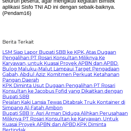
seluruh peserta, agar mengikuti kegiatan Bimtek
aplikasi Sisfo TNI AD ini dengan sebaik-baiknya.
(Pendam16)
Berita Terkait
LSM Siap Lapor Bupati SBB ke KPK, Atas Dugaan
Pengalihan PT Rosari Konsultan Miliknya Ke
Karyawan, untuk Kuasai Proyek APBN dan APBD.
Bulog Maluku-Malut Lampaui Target Pengadaan
Gabah, Abdul Aziz: Komitmen Perkuat Ketahanan
Pangan Daerah
KPK Diminta Usut Dugaan Pengalihan PT Rosari
Konsultan ke Jacobus Fofid yang Dikaitkan dengan
Bupati SBB
Pejalan Kaki Lansia Tewas Ditabrak Truk Kontainer di
Simpang Al-Fatah Ambon
Bupati SBB Ir. Asri Arman Diduga Alihkan Perusahaan
Miliknya PT Rosari Konsultan ke Karyawan, Untuk
Kuasai Proyek APBN dan APBD,KPK Diminta
Bertindak..