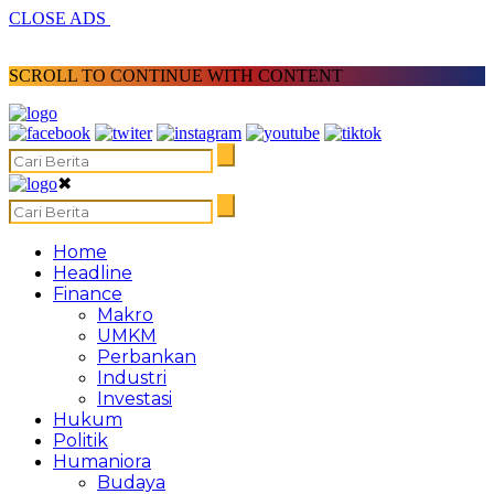
CLOSE ADS
SCROLL TO CONTINUE WITH CONTENT
✖
Home
Headline
Finance
Makro
UMKM
Perbankan
Industri
Investasi
Hukum
Politik
Humaniora
Budaya