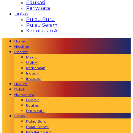
Edukasi
Pariwisata
Lintas
Pulau Buru
Pulau Seram
Kepulauan Aru
Home
Headline
Finance
Makro
UMKM
Perbankan
Industri
Investasi
Hukum
Politik
Humaniora
Budaya
Edukasi
Pariwisata
Lintas
Pulau Buru
Pulau Seram
Kepulauan Aru