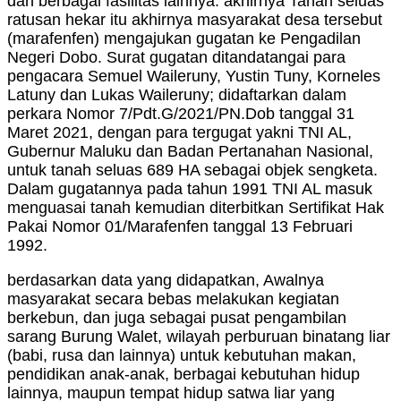
dan berbagai fasilitas lainnya. akhirnya Tanah seluas
ratusan hekar itu akhirnya masyarakat desa tersebut
(marafenfen) mengajukan gugatan ke Pengadilan
Negeri Dobo. Surat gugatan ditandatangai para
pengacara Semuel Waileruny, Yustin Tuny, Korneles
Latuny dan Lukas Waileruny; didaftarkan dalam
perkara Nomor 7/Pdt.G/2021/PN.Dob tanggal 31
Maret 2021, dengan para tergugat yakni TNI AL,
Gubernur Maluku dan Badan Pertanahan Nasional,
untuk tanah seluas 689 HA sebagai objek sengketa.
Dalam gugatannya pada tahun 1991 TNI AL masuk
menguasai tanah kemudian diterbitkan Sertifikat Hak
Pakai Nomor 01/Marafenfen tanggal 13 Februari
1992.
berdasarkan data yang didapatkan, Awalnya
masyarakat secara bebas melakukan kegiatan
berkebun, dan juga sebagai pusat pengambilan
sarang Burung Walet, wilayah perburuan binatang liar
(babi, rusa dan lainnya) untuk kebutuhan makan,
pendidikan anak-anak, berbagai kebutuhan hidup
lainnya, maupun tempat hidup satwa liar yang