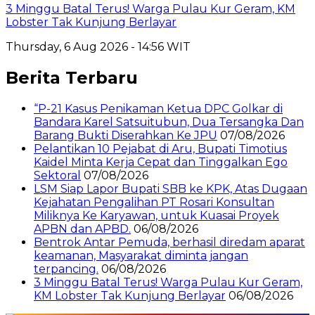
3 Minggu Batal Terus! Warga Pulau Kur Geram, KM
Lobster Tak Kunjung Berlayar
Thursday, 6 Aug 2026 - 14:56 WIT
Berita Terbaru
“P-21 Kasus Penikaman Ketua DPC Golkar di
Bandara Karel Satsuitubun, Dua Tersangka Dan
Barang Bukti Diserahkan Ke JPU
07/08/2026
Pelantikan 10 Pejabat di Aru, Bupati Timotius
Kaidel Minta Kerja Cepat dan Tinggalkan Ego
Sektoral
07/08/2026
LSM Siap Lapor Bupati SBB ke KPK, Atas Dugaan
Kejahatan Pengalihan PT Rosari Konsultan
Miliknya Ke Karyawan, untuk Kuasai Proyek
APBN dan APBD.
06/08/2026
Bentrok Antar Pemuda, berhasil diredam aparat
keamanan, Masyarakat diminta jangan
terpancing.
06/08/2026
3 Minggu Batal Terus! Warga Pulau Kur Geram,
KM Lobster Tak Kunjung Berlayar
06/08/2026