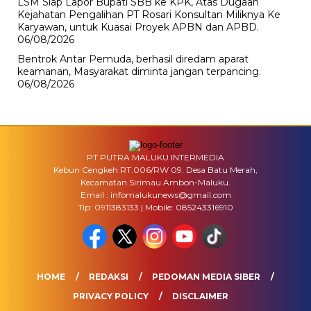
LSM Siap Lapor Bupati SBB ke KPK, Atas Dugaan
Kejahatan Pengalihan PT Rosari Konsultan Miliknya Ke
Karyawan, untuk Kuasai Proyek APBN dan APBD.
06/08/2026
Bentrok Antar Pemuda, berhasil diredam aparat
keamanan, Masyarakat diminta jangan terpancing.
06/08/2026
PT PUTRA MALUKU INTERMEDIA
Kebun Cengkeh RT.006/RW 09. Desa Batu Merah,
Kecamatan Sirimau Ambon-Maluku.
Email : infomalukunews@gmail.com
Tlp: 0911383133 | Mobile: 085243316910
HOME
REDAKSI
PEDOMAN MEDIA SIBER
PRIVACY POLICY
DISCLAIMER