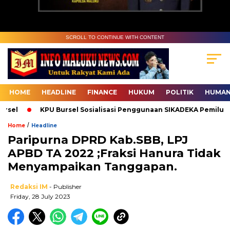
SCROLL TO CONTINUE WITH CONTENT
HOME
HEADLINE
FINANCE
HUKUM
POLITIK
HUMAN
el
KPU Bursel Sosialisasi Penggunaan SIKADEKA Pemilu
/
Home
Headline
Paripurna DPRD Kab.SBB, LPJ
APBD TA 2022 ;Fraksi Hanura Tidak
Menyampaikan Tanggapan.
Redaksi IM
- Publisher
Friday, 28 July 2023