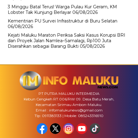
3 Minggu Batal Terus! Warga Pulau Kur Geram, KM
Lobster Tak Kunjung Berlayar
06/08/2026
Kementrian PU Survei Infrastruktur di Buru Selatan
06/08/2026
Kejati Maluku Maraton Periksa Saksi Kasus Korupsi BRI
dan Proyek Jalan Namlea–Samalagi, Rp100 Juta
Diserahkan sebagai Barang Bukti
05/08/2026
PT PUTRA MALUKU INTERMEDIA
Kebun Cengkeh RT.006/RW 09. Desa Batu Merah,
Kecamatan Sirimau Ambon-Maluku.
Email : infomalukunews@gmail.com
Tlp: 0911383133 | Mobile: 085243316910