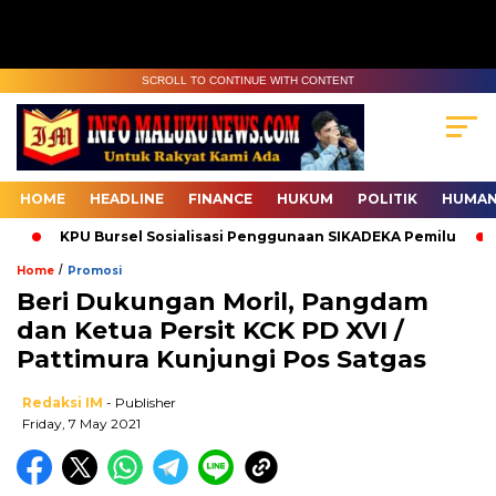
SCROLL TO CONTINUE WITH CONTENT
HOME
HEADLINE
FINANCE
HUKUM
POLITIK
HUMAN
KPU Bursel Sosialisasi Penggunaan SIKADEKA Pemilu
B
/
Home
Promosi
Beri Dukungan Moril, Pangdam
dan Ketua Persit KCK PD XVI /
Pattimura Kunjungi Pos Satgas
Redaksi IM
- Publisher
Friday, 7 May 2021