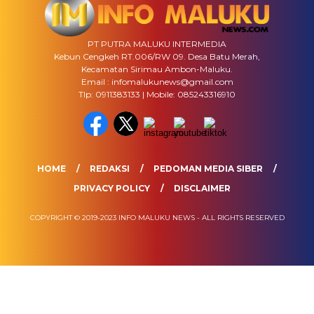
PT PUTRA MALUKU INTERMEDIA
Kebun Cengkeh RT.006/RW 09. Desa Batu Merah,
Kecamatan Sirimau Ambon-Maluku.
Email : infomalukunews@gmail.com
Tlp: 0911383133 | Mobile: 085243316910
HOME
REDAKSI
PEDOMAN MEDIA SIBER
PRIVACY POLICY
DISCLAIMER
COPYRIGHT © 2019-2023 INFO MALUKU NEWS - ALL RIGHTS RESERVED