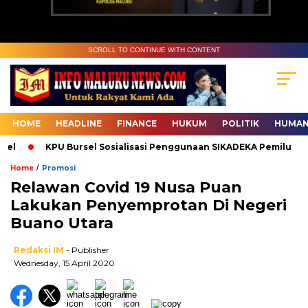
SCROLL TO CONTINUE WITH CONTENT
HOME
HEADLINE
FINANCE
HUKUM
POLITIK
HUMAN
l
KPU Bursel Sosialisasi Penggunaan SIKADEKA Pemilu
/
Home
Promosi
Relawan Covid 19 Nusa Puan
Lakukan Penyemprotan Di Negeri
Buano Utara
Redaksi IM
- Publisher
Wednesday, 15 April 2020