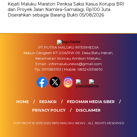
Kejati Maluku Maraton Periksa Saksi Kasus Korupsi BRI
dan Proyek Jalan Namlea–Samalagi, Rp100 Juta
Diserahkan sebagai Barang Bukti
05/08/2026
PT PUTRA MALUKU INTERMEDIA
Kebun Cengkeh RT.006/RW 09. Desa Batu Merah,
Kecamatan Sirimau Ambon-Maluku.
Email : infomalukunews@gmail.com
Tlp: 0911383133 | Mobile: 085243316910
HOME
REDAKSI
PEDOMAN MEDIA SIBER
PRIVACY POLICY
DISCLAIMER
COPYRIGHT © 2019-2023 INFO MALUKU NEWS - ALL RIGHTS RESERVED