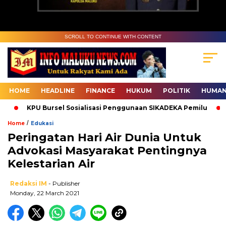
SCROLL TO CONTINUE WITH CONTENT
HOME
HEADLINE
FINANCE
HUKUM
POLITIK
HUMAN
KPU Bursel Sosialisasi Penggunaan SIKADEKA Pemilu
B
/
Home
Edukasi
Peringatan Hari Air Dunia Untuk
Advokasi Masyarakat Pentingnya
Kelestarian Air
Redaksi IM
- Publisher
Monday, 22 March 2021