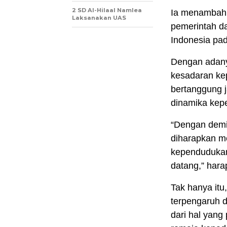
2 SD Al-Hilaal Namlea
Ia menambahk
Laksanakan UAS
pemerintah d
Indonesia pa
Dengan adany
kesadaran kep
bertanggung 
dinamika kep
“Dengan demi
diharapkan me
kependudukan
datang,” hara
Tak hanya itu
terpengaruh da
dari hal yan