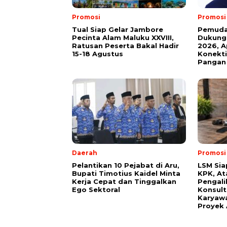
Promosi
Promosi
Tual Siap Gelar Jambore
Pemuda 
Pecinta Alam Maluku XXVIII,
Dukung 
Ratusan Peserta Bakal Hadir
2026, A
15-18 Agustus
Konekti
Pangan
Daerah
Promosi
Pelantikan 10 Pejabat di Aru,
LSM Sia
Bupati Timotius Kaidel Minta
KPK, At
Kerja Cepat dan Tinggalkan
Pengali
Ego Sektoral
Konsult
Karyawa
Proyek