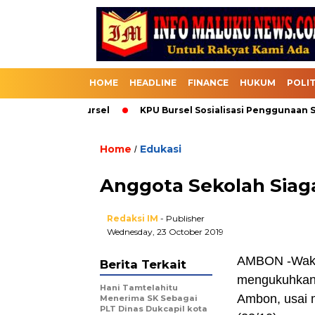
HOME
HEADLINE
FINANCE
HUKUM
POLIT
uk Melalui Bursel
KPU Bursel Sosialisasi Penggunaan SIKAD
Home
Edukasi
/
Anggota Sekolah Sia
Redaksi IM
- Publisher
Wednesday, 23 October 2019
AMBON -Wakil
Berita Terkait
mengukuhkan 
Hani Tamtelahitu
Ambon, usai 
Menerima SK Sebagai
PLT Dinas Dukcapil kota