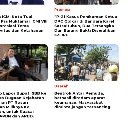
Promosi
ICMI Kota Tual
“P-21 Kasus Penikaman Ketua
Pra Muktamar ICMI VIII
DPC Golkar di Bandara Karel
presiasi Tema
Satsuitubun, Dua Tersangka
vitas dan Ketahanan
Dan Barang Bukti Diserahkan
Ke JPU
Daerah
p Lapor Bupati SBB ke
Bentrok Antar Pemuda,
as Dugaan Kejahatan
berhasil diredam aparat
han PT Rosari
keamanan, Masyarakat
an Miliknya Ke
diminta jangan terpancing.
n, untuk Kuasai
 APBN dan APBD.