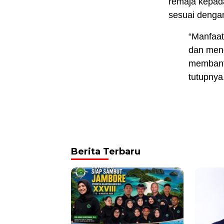
remaja kepada
sesuai denga
“Manfaat
dan men
membantu
tutupnya
Berita Terbaru