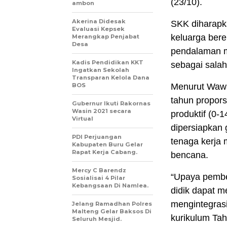
(23/10).
ambon
Akerina Didesak
SKK diharapk
Evaluasi Kepsek
keluarga ber
Merangkap Penjabat
Desa
pendalaman m
Kadis Pendidikan KKT
sebagai salah
Ingatkan Sekolah
Transparan Kelola Dana
BOS
Menurut Wawali
tahun propors
Gubernur Ikuti Rakornas
Wasin 2021 secara
produktif (0-1
Virtual
dipersiapkan 
PDI Perjuangan
tenaga kerja
Kabupaten Buru Gelar
Rapat Kerja Cabang.
bencana.
Mercy C Barendz
“Upaya pembe
Sosialisai 4 Pilar
Kebangsaan Di Namlea.
didik dapat 
mengintegras
Jelang Ramadhan Polres
Malteng Gelar Baksos Di
kurikulum Tah
Seluruh Mesjid.