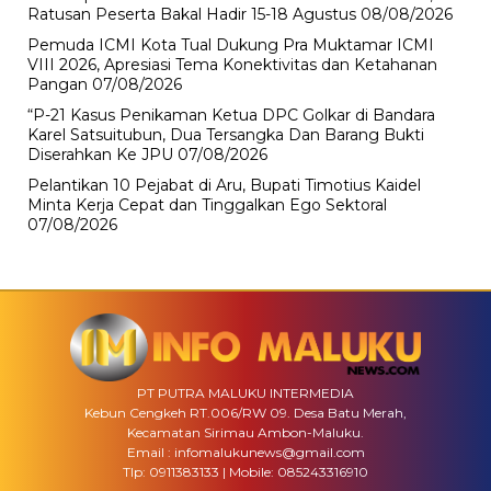
Ratusan Peserta Bakal Hadir 15-18 Agustus
08/08/2026
Pemuda ICMI Kota Tual Dukung Pra Muktamar ICMI
VIII 2026, Apresiasi Tema Konektivitas dan Ketahanan
Pangan
07/08/2026
“P-21 Kasus Penikaman Ketua DPC Golkar di Bandara
Karel Satsuitubun, Dua Tersangka Dan Barang Bukti
Diserahkan Ke JPU
07/08/2026
Pelantikan 10 Pejabat di Aru, Bupati Timotius Kaidel
Minta Kerja Cepat dan Tinggalkan Ego Sektoral
07/08/2026
PT PUTRA MALUKU INTERMEDIA
Kebun Cengkeh RT.006/RW 09. Desa Batu Merah,
Kecamatan Sirimau Ambon-Maluku.
Email : infomalukunews@gmail.com
Tlp: 0911383133 | Mobile: 085243316910