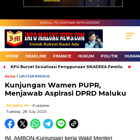
SCROLL TO CONTINUE WITH CONTENT
HOME
HEADLINE
FINANCE
HUKUM
POLITIK
HUMAN
KPU Bursel Sosialisasi Penggunaan SIKADEKA Pemilu
Bawa
/
Home
LIPUTAN KHUSUS
Kunjungan Wamen PUPR,
Menjawab Aspirasi DPRD Maluku
Redaksi IM
- Publisher
Tuesday, 28 July 2020
IM, AMBON-Kunjungan kerja Wakil Menteri