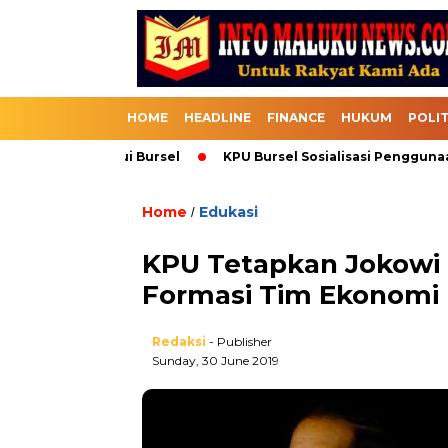
HOME
HEADLINE
FINANCE
HUKUM
POLIT
Masuk Melalui Bursel
KPU Bursel Sosialisasi Penggunaan SI
Home
Edukasi
/
KPU Tetapkan Jokowi 
Formasi Tim Ekonomi
Redaksi
- Publisher
Sunday, 30 June 2019