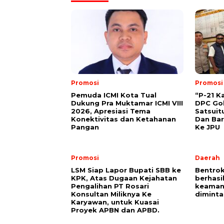
Promosi
Promosi
Pemuda ICMI Kota Tual
“P-21 K
Dukung Pra Muktamar ICMI VIII
DPC Gol
2026, Apresiasi Tema
Satsuit
Konektivitas dan Ketahanan
Dan Bar
Pangan
Ke JPU
Promosi
Daerah
LSM Siap Lapor Bupati SBB ke
Bentrok
KPK, Atas Dugaan Kejahatan
berhasi
Pengalihan PT Rosari
keaman
Konsultan Miliknya Ke
diminta
Karyawan, untuk Kuasai
Proyek APBN dan APBD.