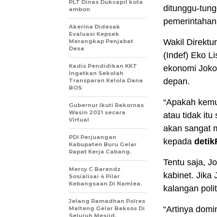
PLT Dinas Dukcapil kota
ditunggu-tung
ambon
pemerintahan
Akerina Didesak
Evaluasi Kepsek
Wakil Direktu
Merangkap Penjabat
Desa
(Indef) Eko L
Kadis Pendidikan KKT
ekonomi Joko
Ingatkan Sekolah
depan.
Transparan Kelola Dana
BOS
“Apakah kemud
Gubernur Ikuti Rakornas
Wasin 2021 secara
atau tidak itu
Virtual
akan sangat m
PDI Perjuangan
kepada
detik
Kabupaten Buru Gelar
Rapat Kerja Cabang.
Tentu saja, J
Mercy C Barendz
kabinet. Jika
Sosialisai 4 Pilar
Kebangsaan Di Namlea.
kalangan poli
Jelang Ramadhan Polres
“Artinya domi
Malteng Gelar Baksos Di
Seluruh Mesjid.