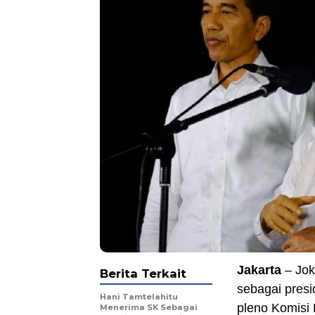
Jakarta
– Jok
Berita Terkait
sebagai presi
Hani Tamtelahitu
pleno Komisi
Menerima SK Sebagai