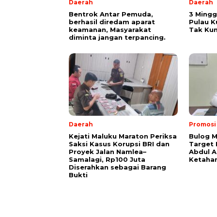
Daerah
Daerah
Bentrok Antar Pemuda,
3 Mingg
berhasil diredam aparat
Pulau K
keamanan, Masyarakat
Tak Kun
diminta jangan terpancing.
Daerah
Promosi
Kejati Maluku Maraton Periksa
Bulog M
Saksi Kasus Korupsi BRI dan
Target
Proyek Jalan Namlea–
Abdul A
Samalagi, Rp100 Juta
Ketaha
Diserahkan sebagai Barang
Bukti