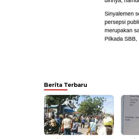
dirinya, nam
Sinyalemen se
persepsi publ
merupakan sal
Pilkada SBB,
Berita Terbaru