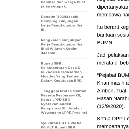
babinsa dan warga buat
dipertanyaka
jalan setapak.
membawa nam
Dandim 1502/Masohi
Damping kunjungan
kerja Pangkogabwilhan
Itu berarti 
III .
bantuan sosia
Rangkaian Kunjungan
BUMN.
Kerja Pangkogabwilhan
III di Wilayah Kodim
/Masohi
Jadi pelaksa
merata di beb
Bupati SBB :
Keikutsertaan Desa Di
Pilkades Berdasarkan
“Pejabat BUMN
Musdes Yang Tertuang
Dalam Keputusan BPD
Khan masih a
Ambon, Tual,
Tanggapi Protes Mantan
Peserta Pesparawi XII,
Hasan Narahu
Ketua LPPD SBB
Nyatakan Audisi
(12/9/2020).
Persparawi XIII Adalah
Wewenang LPPD Provinsi
Ketua DPP Lem
Syukuran HUT GPM Ke-
mempertanyak
86, PLT Bupati SBB