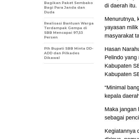
Bagikan Paket Sembako
di daerah itu.
Bagi Para Janda dan
Duda
Menurutnya, 
Realisasi Bantuan Warga
yayasan milik
Terdampak Gempa di
SBB Mencapai 97,53
masyarakat t
Persen
Hasan Narahub
Plh Bupati SBB Minta DD-
ADD dan Pilkades
Pelindo yang 
Dikawal
Kabupaten SB
Kabupaten S
“Minimal bang
kepala daerah
Maka jangan 
sebagai pencit
Kegiatannya d