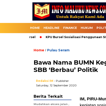
HOME
HEADLINE
FINANCE
HUKUM
POLIT
k Melalui Bursel
KPU Bursel Sosialisasi Penggunaan SIKAD
Home
Pulau Seram
/
Bawa Nama BUMN Kegi
SBB ‘Berbau’ Politik
Redaksi IM
- Publisher
Saturday, 12 September 2020
Berita Terkait
IM, PIRU-Mu
Mudahkan akses jalan ,
kegiatan sos