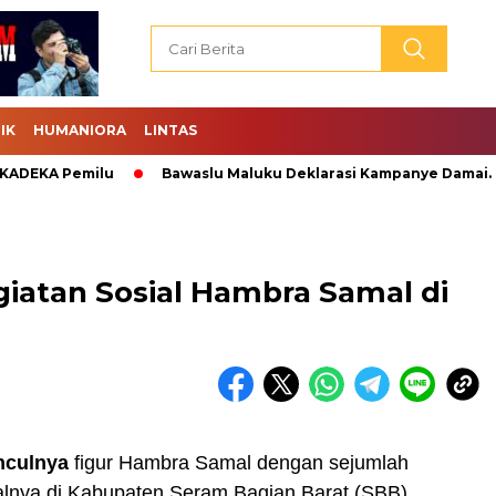
IK
HUMANIORA
LINTAS
EKA Pemilu
Bawaslu Maluku Deklarasi Kampanye Damai.
atan Sosial Hambra Samal di
nculnya
figur Hambra Samal dengan sejumlah
ialnya di Kabupaten Seram Bagian Barat (SBB)