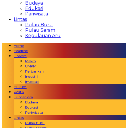
Budaya
Edukasi
Pariwisata
Lintas
Pulau Buru
Pulau Seram
Kepulauan Aru
Home
Headline
Finance
Makro
UMKM
Perbankan
Industri
Investasi
Hukum
Politik
Humaniora
Budaya
Edukasi
Pariwisata
Lintas
Pulau Buru
Pulau Seram