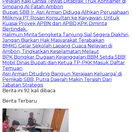
Pejalan Kaki Lansia Tewas Ditabrak Truk Kontainer di
Simpang Al-Fatah Ambon
Bupati SBB Ir. Asri Arman Diduga Alihkan Perusahaan
Miliknya PT Rosari Konsultan ke Karyawan, Untuk
Kuasai Proyek APBN dan APBD,KPK Diminta
Bertindak..
Halimun Minta Sengketa Tanjung Sial Segera Diakhiri,
Jangan Biarkan Hak Masyarakat Terabaikan
BMKG Gelar Sekolah Lapang Cuaca Nelayan di
Ambon, Tingkatkan Keselamatan Melaut
BPK Bongkar Dugaan Kejanggalan BBM Setda SBB!
Mobil Dinas Bupati dan Ketua TP-PKK Masuk Daftar
Temuan
Asri Arman Dituding Bangun ‘Kerajaan Keluarga’ di
Pemkab SBB, Putra Daerah Makin Tersisih Dari
Jabatan Strategis
Berita ini 92 kali dibaca
Berita Terbaru