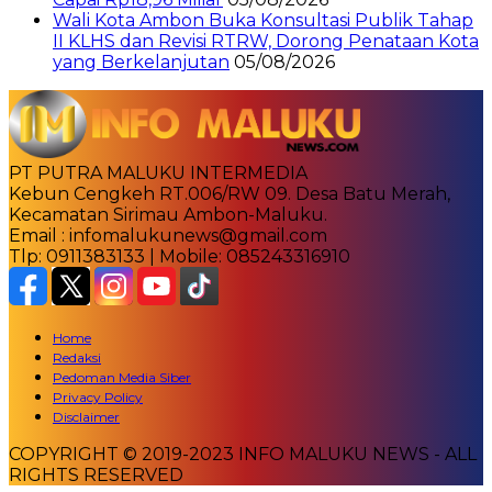
Wali Kota Ambon Buka Konsultasi Publik Tahap
II KLHS dan Revisi RTRW, Dorong Penataan Kota
yang Berkelanjutan
05/08/2026
PT PUTRA MALUKU INTERMEDIA
Kebun Cengkeh RT.006/RW 09. Desa Batu Merah,
Kecamatan Sirimau Ambon-Maluku.
Email : infomalukunews@gmail.com
Tlp: 0911383133 | Mobile: 085243316910
Home
Redaksi
Pedoman Media Siber
Privacy Policy
Disclaimer
COPYRIGHT © 2019-2023 INFO MALUKU NEWS - ALL
RIGHTS RESERVED