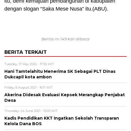
itu, demi kemajuan pembangunan di kabupaten
dengan slogan “Saka Mese Nusa” itu.(ABU).
Berita ini 149 kali dibaca
BERITA TERKAIT
Tuesday, 17 May 2022 - 17:55 WIT
Hani Tamtelahitu Menerima SK Sebagai PLT Dinas
Dukcapil kota ambon
Friday, 6 August 2021 - 16:11 WIT
Akerina Didesak Evaluasi Kepsek Merangkap Penjabat
Desa
Thursday, 24 June 2021 - 15:03 WIT
Kadis Pendidikan KKT Ingatkan Sekolah Transparan
Kelola Dana BOS