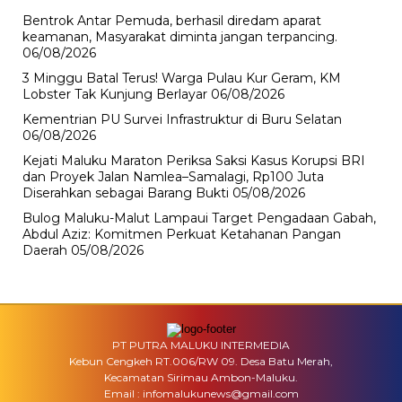
Bentrok Antar Pemuda, berhasil diredam aparat
keamanan, Masyarakat diminta jangan terpancing.
06/08/2026
3 Minggu Batal Terus! Warga Pulau Kur Geram, KM
Lobster Tak Kunjung Berlayar
06/08/2026
Kementrian PU Survei Infrastruktur di Buru Selatan
06/08/2026
Kejati Maluku Maraton Periksa Saksi Kasus Korupsi BRI
dan Proyek Jalan Namlea–Samalagi, Rp100 Juta
Diserahkan sebagai Barang Bukti
05/08/2026
Bulog Maluku-Malut Lampaui Target Pengadaan Gabah,
Abdul Aziz: Komitmen Perkuat Ketahanan Pangan
Daerah
05/08/2026
PT PUTRA MALUKU INTERMEDIA
Kebun Cengkeh RT.006/RW 09. Desa Batu Merah,
Kecamatan Sirimau Ambon-Maluku.
Email : infomalukunews@gmail.com