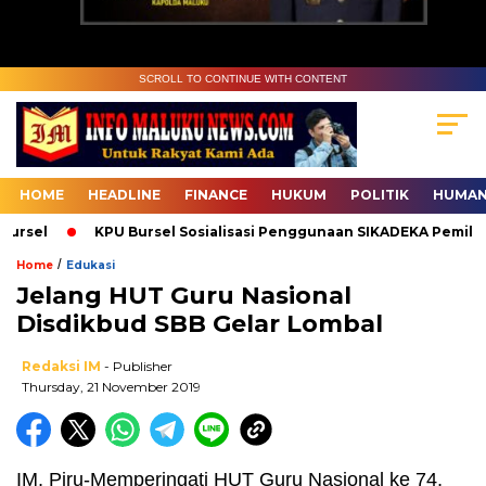
SCROLL TO CONTINUE WITH CONTENT
HOME
HEADLINE
FINANCE
HUKUM
POLITIK
HUMAN
rsel
KPU Bursel Sosialisasi Penggunaan SIKADEKA Pemilu
/
Home
Edukasi
Jelang HUT Guru Nasional
Disdikbud SBB Gelar Lombal
Redaksi IM
- Publisher
Thursday, 21 November 2019
IM, Piru-
Memperingati HUT Guru Nasional ke 74,