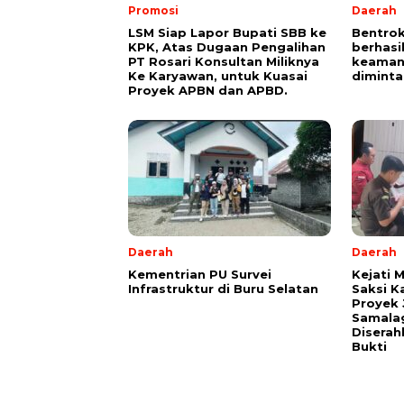
Promosi
Daerah
LSM Siap Lapor Bupati SBB ke
Bentrok
KPK, Atas Dugaan Pengalihan
berhasi
PT Rosari Konsultan Miliknya
keaman
Ke Karyawan, untuk Kuasai
diminta
Proyek APBN dan APBD.
Daerah
Daerah
Kementrian PU Survei
Kejati 
Infrastruktur di Buru Selatan
Saksi K
Proyek 
Samalag
Diserah
Bukti