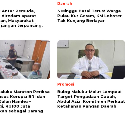
Daerah
 Antar Pemuda,
3 Minggu Batal Terus! Warga
l diredam aparat
Pulau Kur Geram, KM Lobster
an, Masyarakat
Tak Kunjung Berlayar
 jangan terpancing.
Promosi
Maluku Maraton Periksa
Bulog Maluku-Malut Lampaui
asus Korupsi BRI dan
Target Pengadaan Gabah,
Jalan Namlea–
Abdul Aziz: Komitmen Perkuat
i, Rp100 Juta
Ketahanan Pangan Daerah
kan sebagai Barang