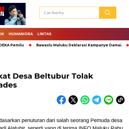
IK
HUMANIORA
LINTAS
 Pemilu
Bawaslu Maluku Deklarasi Kampanye Damai.
Ab
kat Desa Beltubur Tolak
ades
dasarkan penuturan dari salah seorang Pemuda desa
arli Alatubir, seperti yang di terima INFO Maluku Rabu