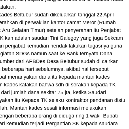
atakan,
ades Beltubur sudah dikeluarkan tanggal 22 April
serahkan di perwakilan kantor camat Meror (Rumah
 Aru Selatan Timur) setelah penyerahan itu Penjabat
SK kan adalah saudari Tini Galegoy yang juga Sekcam
ari penjabat kemudian hendak lakukan tugasnya guna
egiatan SDGs namun saat ke Bank ternyata Dana
sumber dari APBDes Desa Beltubur sudah di cairkan
beberapa hari sebelumnya, akibat hal tersebut
abat menanyakan dana itu kepada mantan kades
 kades katakan bahwa sdh di serakan kepada TK
a dari jumlah dana sekitar 75 jta, ketika Saudari
akan itu Kepada TK selaku kontraktor pendanan distu
alah. Mantan kades sesali informasi melakukan
ngan beberapa orang di diduga ring 1 wakil Bupati
ri kemudian terjadi Pergantian SK kepada saudara