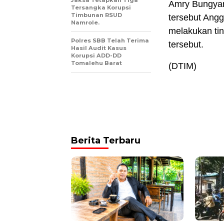
Jaksa Tetapkan Tiga
Amry Bungyan
Tersangka Korupsi
Timbunan RSUD
tersebut Ang
Namrole.
melakukan ti
Polres SBB Telah Terima
tersebut.
Hasil Audit Kasus
Korupsi ADD-DD
Tomalehu Barat
(DTIM)
Berita Terbaru