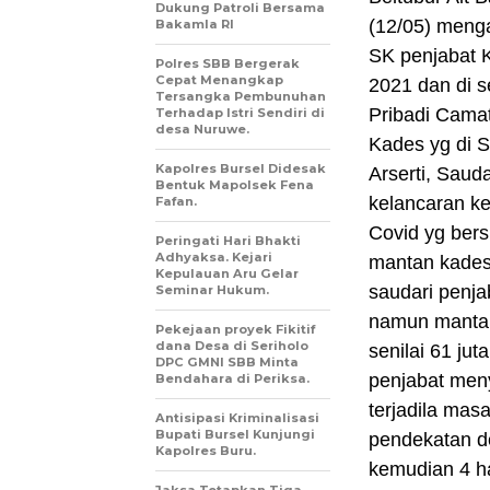
Dukung Patroli Bersama
(12/05) meng
Bakamla RI
SK penjabat K
Polres SBB Bergerak
Cepat Menangkap
2021 dan di 
Tersangka Pembunuhan
Pribadi Camat
Terhadap Istri Sendiri di
desa Nuruwe.
Kades yg di 
Kapolres Bursel Didesak
Arserti, Saud
Bentuk Mapolsek Fena
kelancaran k
Fafan.
Covid yg ber
Peringati Hari Bhakti
Adhyaksa. Kejari
mantan kades 
Kepulauan Aru Gelar
saudari penj
Seminar Hukum.
namun mantan
Pekejaan proyek Fikitif
dana Desa di Seriholo
senilai 61 jut
DPC GMNI SBB Minta
penjabat meny
Bendahara di Periksa.
terjadila mas
Antisipasi Kriminalisasi
Bupati Bursel Kunjungi
pendekatan de
Kapolres Buru.
kemudian 4 ha