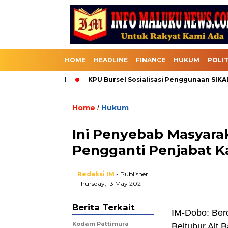
HOME
HEADLINE
FINANCE
HUKUM
POLIT
Melalui Bursel
KPU Bursel Sosialisasi Penggunaan SIKADEKA
Home
Hukum
/
Ini Penyebab Masyara
Pengganti Penjabat K
Redaksi IM
- Publisher
Thursday, 13 May 2021
Berita Terkait
IM-Dobo: Ber
Kodam Pattimura
Beltubur Alt B