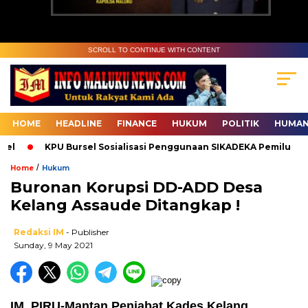
SCROLL TO CONTINUE WITH CONTENT
HOME
HEADLINE
FINANCE
HUKUM
POLITIK
HUMAN
l
KPU Bursel Sosialisasi Penggunaan SIKADEKA Pemilu
/
Home
Hukum
Buronan Korupsi DD-ADD Desa
Kelang Assaude Ditangkap !
Redaksi IM
- Publisher
Sunday, 9 May 2021
IM, PIRU-Mantan Penjabat Kades Kelang