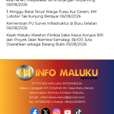
keamanan, Masyarakat diminta jangan terpancing.
06/08/2026
3 Minggu Batal Terus! Warga Pulau Kur Geram, KM
Lobster Tak Kunjung Berlayar
06/08/2026
Kementrian PU Survei Infrastruktur di Buru Selatan
06/08/2026
Kejati Maluku Maraton Periksa Saksi Kasus Korupsi BRI
dan Proyek Jalan Namlea–Samalagi, Rp100 Juta
Diserahkan sebagai Barang Bukti
05/08/2026
PT PUTRA MALUKU INTERMEDIA
Kebun Cengkeh RT.006/RW 09. Desa Batu Merah,
Kecamatan Sirimau Ambon-Maluku.
Email : infomalukunews@gmail.com
Tlp: 0911383133 | Mobile: 085243316910