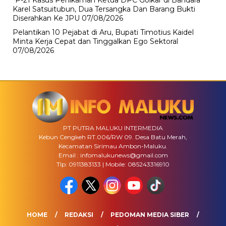
“P-21 Kasus Penikaman Ketua DPC Golkar di Bandara
Karel Satsuitubun, Dua Tersangka Dan Barang Bukti
Diserahkan Ke JPU
07/08/2026
Pelantikan 10 Pejabat di Aru, Bupati Timotius Kaidel
Minta Kerja Cepat dan Tinggalkan Ego Sektoral
07/08/2026
PT PUTRA MALUKU INTERMEDIA
Kebun Cengkeh RT.006/RW 09. Desa Batu Merah,
Kecamatan Sirimau Ambon-Maluku.
Email : infomalukunews@gmail.com
Tlp: 0911383133 | Mobile: 085243316910
HOME
REDAKSI
PEDOMAN MEDIA SIBER