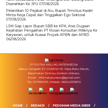
Diserahkan Ke JPU
07/08/2026
Pelantikan 10 Pejabat di Aru, Bupati Timotius Kaidel
Minta Kerja Cepat dan Tinggalkan Ego Sektoral
07/08/2026
LSM Siap Lapor Bupati SBB ke KPK, Atas Dugaan
Kejahatan Pengalihan PT Rosari Konsultan Miliknya Ke
Karyawan, untuk Kuasai Proyek APBN dan APBD.
06/08/2026
PT PUTRA MALUKU INTERMEDIA
Kebun Cengkeh RT.006/RW 09. Desa Batu Merah,
Kecamatan Sirimau Ambon-Maluku.
Email : infomalukunews@gmail.com
Tlp: 0911383133 | Mobile: 085243316910
HOME
REDAKSI
PEDOMAN MEDIA SIBER