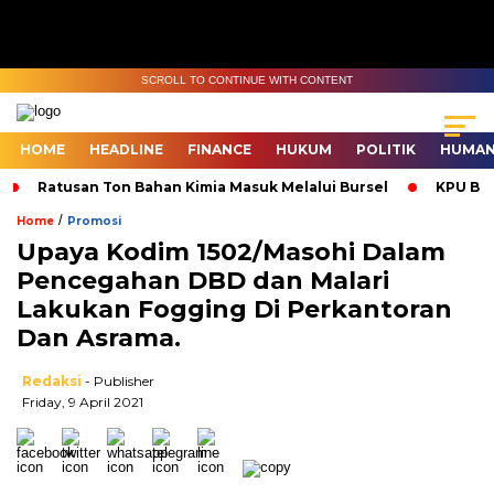
SCROLL TO CONTINUE WITH CONTENT
HOME
HEADLINE
FINANCE
HUKUM
POLITIK
HUMAN
Ratusan Ton Bahan Kimia Masuk Melalui Bursel
KPU Bur
/
Home
Promosi
Upaya Kodim 1502/Masohi Dalam
Pencegahan DBD dan Malari
Lakukan Fogging Di Perkantoran
Dan Asrama.
Redaksi
- Publisher
Friday, 9 April 2021