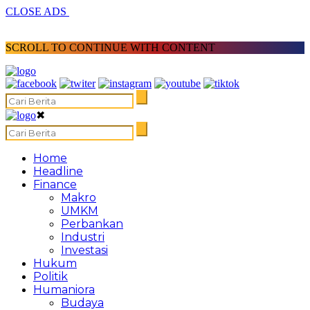
CLOSE ADS
SCROLL TO CONTINUE WITH CONTENT
✖
Home
Headline
Finance
Makro
UMKM
Perbankan
Industri
Investasi
Hukum
Politik
Humaniora
Budaya