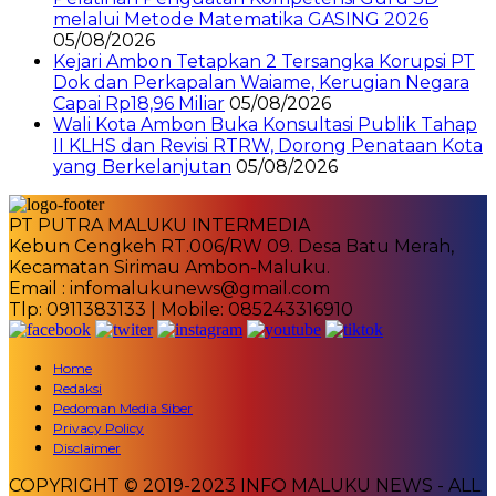
melalui Metode Matematika GASING 2026
05/08/2026
Kejari Ambon Tetapkan 2 Tersangka Korupsi PT
Dok dan Perkapalan Waiame, Kerugian Negara
Capai Rp18,96 Miliar
05/08/2026
Wali Kota Ambon Buka Konsultasi Publik Tahap
II KLHS dan Revisi RTRW, Dorong Penataan Kota
yang Berkelanjutan
05/08/2026
PT PUTRA MALUKU INTERMEDIA
Kebun Cengkeh RT.006/RW 09. Desa Batu Merah,
Kecamatan Sirimau Ambon-Maluku.
Email : infomalukunews@gmail.com
Tlp: 0911383133 | Mobile: 085243316910
Home
Redaksi
Pedoman Media Siber
Privacy Policy
Disclaimer
COPYRIGHT © 2019-2023 INFO MALUKU NEWS - ALL