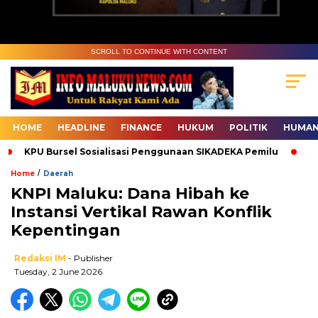
SCROLL TO CONTINUE WITH CONTENT
HOME
HEADLINE
FINANCE
HUKUM
POLITIK
HUMAN
KPU Bursel Sosialisasi Penggunaan SIKADEKA Pemilu
Bawasl
/
Home
Daerah
KNPI Maluku: Dana Hibah ke
Instansi Vertikal Rawan Konflik
Kepentingan
Redaksi IM
- Publisher
Tuesday, 2 June 2026