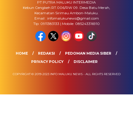
PT PUTRA MALUKU INTERMEDIA
Kebun Cengkeh RT.006/RW 09. Desa Batu Merah,
Kecamatan Sirimau Ambon-Maluku.
Email : infomalukunews@gmail.com
Tlp: 0911383133 | Mobile: 085243316910
HOME
REDAKSI
PEDOMAN MEDIA SIBER
PRIVACY POLICY
DISCLAIMER
COPYRIGHT © 2019-2023 INFO MALUKU NEWS - ALL RIGHTS RESERVED