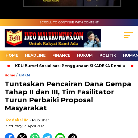
SCROLL TO CONTINUE WITH CONTENT
HOME
HEADLINE
FINANCE
HUKUM
POLITIK
HUMAN
KPU Bursel Sosialisasi Penggunaan SIKADEKA Pemilu
Ba
/
Home
UMKM
Tuntaskan Pencairan Dana Gempa
Tahap II dan III, Tim Fasilitator
Turun Perbaiki Proposal
Masyarakat
Redaksi IM
- Publisher
Saturday, 3 April 2021