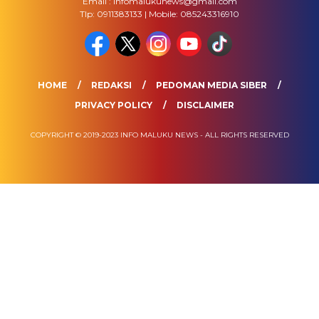
Email : infomalukunews@gmail.com
Tlp: 0911383133 | Mobile: 085243316910
HOME
REDAKSI
PEDOMAN MEDIA SIBER
PRIVACY POLICY
DISCLAIMER
COPYRIGHT © 2019-2023 INFO MALUKU NEWS - ALL RIGHTS RESERVED