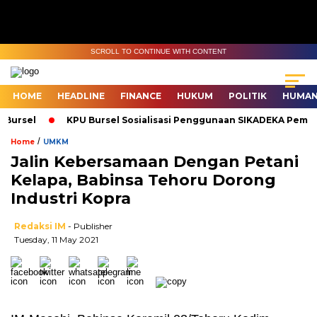
SCROLL TO CONTINUE WITH CONTENT
HOME
HEADLINE
FINANCE
HUKUM
POLITIK
HUMAN
Bursel
KPU Bursel Sosialisasi Penggunaan SIKADEKA Pemilu
/
Home
UMKM
Jalin Kebersamaan Dengan Petani
Kelapa, Babinsa Tehoru Dorong
Industri Kopra
Redaksi IM
- Publisher
Tuesday, 11 May 2021