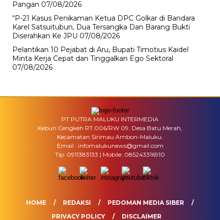
Pangan
07/08/2026
“P-21 Kasus Penikaman Ketua DPC Golkar di Bandara
Karel Satsuitubun, Dua Tersangka Dan Barang Bukti
Diserahkan Ke JPU
07/08/2026
Pelantikan 10 Pejabat di Aru, Bupati Timotius Kaidel
Minta Kerja Cepat dan Tinggalkan Ego Sektoral
07/08/2026
PT PUTRA MALUKU INTERMEDIA
Kebun Cengkeh RT.006/RW 09. Desa Batu Merah,
Kecamatan Sirimau Ambon-Maluku.
Email : infomalukunews@gmail.com
Tlp: 0911383133 | Mobile: 085243316910
HOME
REDAKSI
PEDOMAN MEDIA SIBER
PRIVACY POLICY
DISCLAIMER