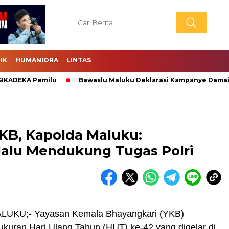
IK
HUMANIORA
LINTAS
DEKA Pemilu
Bawaslu Maluku Deklarasi Kampanye Damai.
KB, Kapolda Maluku:
lalu Mendukung Tugas Polri
UKU;- Yayasan Kemala Bhayangkari (YKB)
kuran Hari Ulang Tahun (HUT) ke-42 yang digelar di