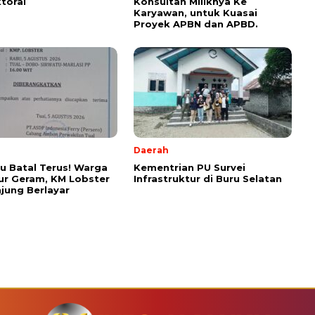
toral
Konsultan Miliknya Ke
Karyawan, untuk Kuasai
Proyek APBN dan APBD.
Daerah
u Batal Terus! Warga
Kementrian PU Survei
ur Geram, KM Lobster
Infrastruktur di Buru Selatan
jung Berlayar