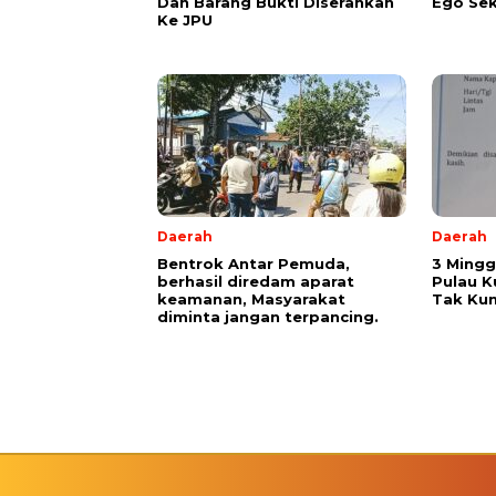
Dan Barang Bukti Diserahkan
Ego Sek
Ke JPU
Daerah
Daerah
Bentrok Antar Pemuda,
3 Mingg
berhasil diredam aparat
Pulau K
keamanan, Masyarakat
Tak Kun
diminta jangan terpancing.