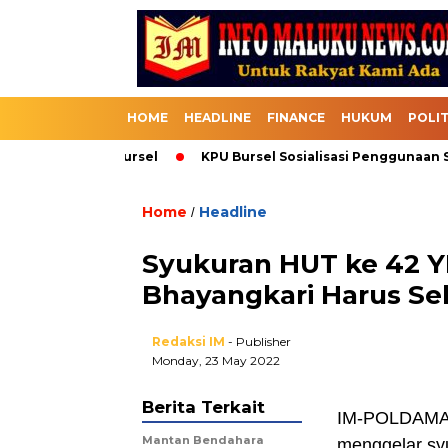
HOME
HEADLINE
FINANCE
HUKUM
POLIT
uk Melalui Bursel
KPU Bursel Sosialisasi Penggunaan SIKA
Home
Headline
/
Syukuran HUT ke 42 Y
Bhayangkari Harus Se
Redaksi IM
- Publisher
Monday, 23 May 2022
Berita Terkait
IM-POLDAMAL
Mantan Bendahara
menggelar syu