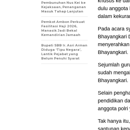
khusus ke dal
Pembunuhan Nus Kei ke
Kejaksaan, Penanganan
dulu anggota 
Masuk Tahap Lanjutan
dalam kekura
Pemkot Ambon Perkuat
Fasilitasi Haji 2026,
Pada acara sy
Manasik Jadi Bekal
Kemandirian Jamaah
Bhayangkari D
menyerahkan 
Bupati SBB Ir. Asri Arman
Diduga ‘Tipu Negara’,
Bhayangkari.
Lantik Pejabat yang
Belum Penuhi Syarat
Sejumlah gur
sudah mengab
Bhayangkari.
Selain pengh
pendidikan da
anggota polri
Tak hanya itu
santunan kepa