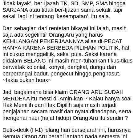
‘tidak layak’, ber-Ijazah TK, SD, SMP, SMA hingga
SARJANA atau tidak ber-Ijazah sama sekali, tapi
sekali lagi ini tentang ‘kesempatan’, itu saja.
Dan sebagian dari rentetan hikayat ini ialah, masih
saja ada segelintir Orang Aru yang harus
KEHILANGAN PEKERJAANNYA alias di-PECAT
HANYA KARENA BERBEDA PILIHAN POLITIK, hal
ini cukup menggelitik, seksi pula. Seksi karena
didalam BELANG ini masih men-tuhankan tikus-tikus
berwatak kolonial, konyol, dangkal, dungu dan
berperangai badut, pengecut hingga penghasut.
~fakta bukan hoax~
Jadi bagaimana bisa klaim ORANG ARU SUDAH
MERDEKA itu mesti di-Amin-kan ? Kalau hanya soal
Hak Memilih dan Hak Dipilih saja masih terjadi
penjajahan secara masif dan nyata dihadapan, serta
mengenai nadi (hajat hidup) Orang Aru itu sendiri ?
Detik-detik (H-1) jelang hari bersejarah ini, harusnya
Semua Orang Aru berani lantang pada semesta ini