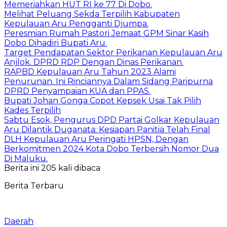
Memeriahkan HUT RI ke 77 Di Dobo.
Melihat Peluang Sekda Terpilih Kabupaten
Kepulauan Aru Pengganti Djumpa.
Peresmian Rumah Pastori Jemaat GPM Sinar Kasih
Dobo Dihadiri Bupati Aru.
Target Pendapatan Sektor Perikanan Kepulauan Aru
Anjlok. DPRD RDP Dengan Dinas Perikanan.
RAPBD Kepulauan Aru Tahun 2023 Alami
Penurunan. Ini Rinciannya Dalam Sidang Paripurna
DPRD Penyampaian KUA dan PPAS.
Bupati Johan Gonga Copot Kepsek Usai Tak Pilih
Kades Terpilih
Sabtu Esok, Pengurus DPD Partai Golkar Kepulauan
Aru Dilantik Duganata: Kesiapan Panitia Telah Final
DLH Kepulauan Aru Peringati HPSN, Dengan
Berkomitmen 2024 Kota Dobo Terbersih Nomor Dua
Di Maluku.
Berita ini 205 kali dibaca
Berita Terbaru
Daerah