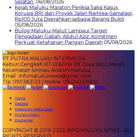
Selatan
06/08/2026
Kejati Maluku Maraton Periksa Saksi Kasus
Korupsi BRI dan Proyek Jalan Namlea–Samalagi,
Rp100 Juta Diserahkan sebagai Barang Bukti
05/08/2026
Bulog Maluku-Malut Lampaui Target
Pengadaan Gabah, Abdul Aziz: Komitmen
Perkuat Ketahanan Pangan Daerah
05/08/2026
PT PUTRA MALUKU INTERMEDIA
Kebun Cengkeh RT.006/RW 09. Desa Batu Merah,
Kecamatan Sirimau Ambon-Maluku.
Email : infomalukunews@gmail.com
Tlp: 0911383133 | Mobile: 085243316910
Home
Redaksi
Pedoman Media Siber
Privacy Policy
Disclaimer
COPYRIGHT © 2019-2023 INFO MALUKU NEWS - ALL
RIGHTS RESERVED