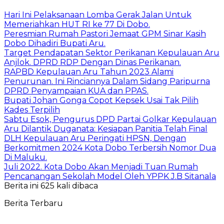
Hari Ini Pelaksanaan Lomba Gerak Jalan Untuk
Memeriahkan HUT RI ke 77 Di Dobo.
Peresmian Rumah Pastori Jemaat GPM Sinar Kasih
Dobo Dihadiri Bupati Aru.
Target Pendapatan Sektor Perikanan Kepulauan Aru
Anjlok. DPRD RDP Dengan Dinas Perikanan.
RAPBD Kepulauan Aru Tahun 2023 Alami
Penurunan. Ini Rinciannya Dalam Sidang Paripurna
DPRD Penyampaian KUA dan PPAS.
Bupati Johan Gonga Copot Kepsek Usai Tak Pilih
Kades Terpilih
Sabtu Esok, Pengurus DPD Partai Golkar Kepulauan
Aru Dilantik Duganata: Kesiapan Panitia Telah Final
DLH Kepulauan Aru Peringati HPSN, Dengan
Berkomitmen 2024 Kota Dobo Terbersih Nomor Dua
Di Maluku.
Juli 2022. Kota Dobo Akan Menjadi Tuan Rumah
Pencanangan Sekolah Model Oleh YPPK J.B Sitanala
Berita ini 625 kali dibaca
Berita Terbaru