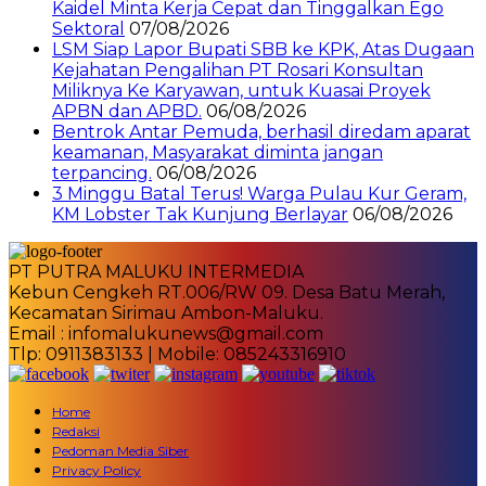
Kaidel Minta Kerja Cepat dan Tinggalkan Ego
Sektoral
07/08/2026
LSM Siap Lapor Bupati SBB ke KPK, Atas Dugaan
Kejahatan Pengalihan PT Rosari Konsultan
Miliknya Ke Karyawan, untuk Kuasai Proyek
APBN dan APBD.
06/08/2026
Bentrok Antar Pemuda, berhasil diredam aparat
keamanan, Masyarakat diminta jangan
terpancing.
06/08/2026
3 Minggu Batal Terus! Warga Pulau Kur Geram,
KM Lobster Tak Kunjung Berlayar
06/08/2026
PT PUTRA MALUKU INTERMEDIA
Kebun Cengkeh RT.006/RW 09. Desa Batu Merah,
Kecamatan Sirimau Ambon-Maluku.
Email : infomalukunews@gmail.com
Tlp: 0911383133 | Mobile: 085243316910
Home
Redaksi
Pedoman Media Siber
Privacy Policy