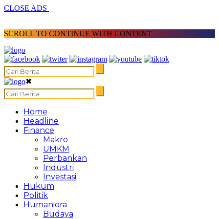
CLOSE ADS
SCROLL TO CONTINUE WITH CONTENT
✖
Home
Headline
Finance
Makro
UMKM
Perbankan
Industri
Investasi
Hukum
Politik
Humaniora
Budaya