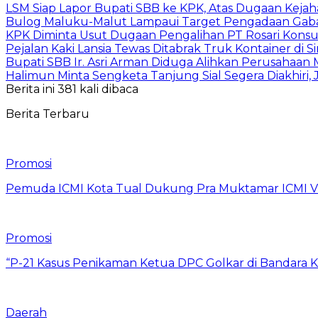
LSM Siap Lapor Bupati SBB ke KPK, Atas Dugaan Kejah
Bulog Maluku-Malut Lampaui Target Pengadaan Gaba
KPK Diminta Usut Dugaan Pengalihan PT Rosari Konsu
Pejalan Kaki Lansia Tewas Ditabrak Truk Kontainer di
Bupati SBB Ir. Asri Arman Diduga Alihkan Perusahaan
Halimun Minta Sengketa Tanjung Sial Segera Diakhiri,
Berita ini 381 kali dibaca
Berita Terbaru
Promosi
Pemuda ICMI Kota Tual Dukung Pra Muktamar ICMI VII
Promosi
“P-21 Kasus Penikaman Ketua DPC Golkar di Bandara K
Daerah