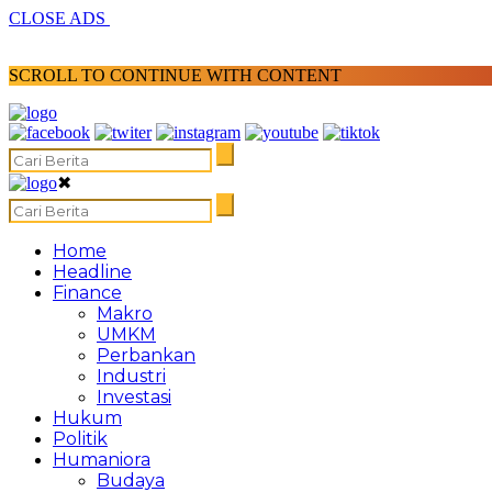
CLOSE ADS
SCROLL TO CONTINUE WITH CONTENT
✖
Home
Headline
Finance
Makro
UMKM
Perbankan
Industri
Investasi
Hukum
Politik
Humaniora
Budaya