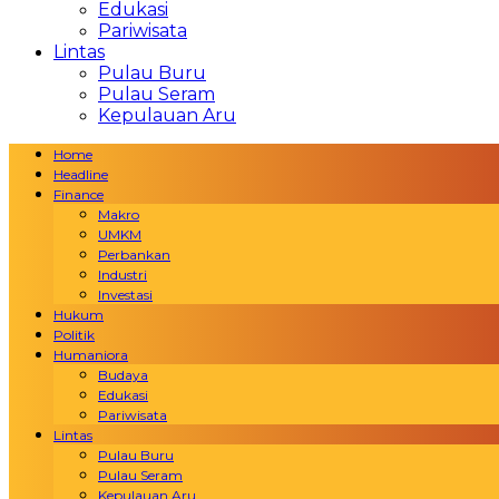
Edukasi
Pariwisata
Lintas
Pulau Buru
Pulau Seram
Kepulauan Aru
Home
Headline
Finance
Makro
UMKM
Perbankan
Industri
Investasi
Hukum
Politik
Humaniora
Budaya
Edukasi
Pariwisata
Lintas
Pulau Buru
Pulau Seram
Kepulauan Aru