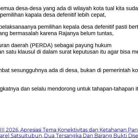
 semua desa-desa yang ada di wilayah kota tual kita su
emilihan kapala desa defenitif lebih cepat,
i pelaksanaanya pemilihan kepala desa defenitif pasti b
yang bermasalah karena Rajanya belum tuntas,
turan daerah (PERDA) sebagai payung hukum
 satu klausul di dalam surat keputusan itu agar bisa m
mbat sesungguhnya ada di desa, bukan di pemerintah ko
gkatnya dan selalu mendorong untuk tahapan-tahapan it
I 2026, Apresiasi Tema Konektivitas dan Ketahanan Pa
arel Satsuitubun, Dua Tersangka Dan Barang Bukti Dis