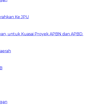
erahkan Ke JPU
awan, untuk Kuasai Proyek APBN dan APBD.
aerah
BB
ngan