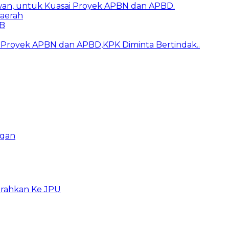
awan, untuk Kuasai Proyek APBN dan APBD.
aerah
BB
ai Proyek APBN dan APBD,KPK Diminta Bertindak..
ngan
erahkan Ke JPU