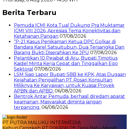
Berita Terbaru
Pemuda ICMI Kota Tual Dukung Pra Muktamar
ICMI VIII 2026, Apresiasi Tema Konektivitas dan
Ketahanan Pangan
07/08/2026
“P-21 Kasus Penikaman Ketua DPC Golkar di
Bandara Karel Satsuitubun, Dua Tersangka Dan
Barang Bukti Diserahkan Ke JPU
07/08/2026
Pelantikan 10 Pejabat di Aru, Bupati Timotius
Kaidel Minta Kerja Cepat dan Tinggalkan Ego
Sektoral
07/08/2026
LSM Siap Lapor Bupati SBB ke KPK, Atas Dugaan
Kejahatan Pengalihan PT Rosari Konsultan
Miliknya Ke Karyawan, untuk Kuasai Proyek
APBN dan APBD.
06/08/2026
Bentrok Antar Pemuda, berhasil diredam aparat
keamanan, Masyarakat diminta jangan
terpancing.
06/08/2026
PT PUTRA MALUKU INTERMEDIA
Kebun Cengkeh RT.006/RW 09. Desa Batu Merah,