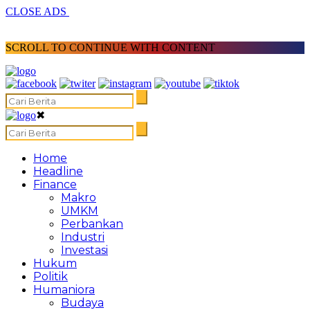
CLOSE ADS
SCROLL TO CONTINUE WITH CONTENT
✖
Home
Headline
Finance
Makro
UMKM
Perbankan
Industri
Investasi
Hukum
Politik
Humaniora
Budaya