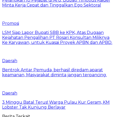
Pelantikan 10 Pejabat di Aru, Bupati Timotius Kaidel
Minta Kerja Cepat dan Tinggalkan Ego Sektoral
Promosi
LSM Siap Lapor Bupati SBB ke KPK, Atas Dugaan
Kejahatan Pengalihan PT Rosari Konsultan Miliknya
Ke Karyawan, untuk Kuasai Proyek APBN dan APBD.
Daerah
Bentrok Antar Pemuda, berhasil diredam aparat
keamanan, Masyarakat diminta jangan terpancing.
Daerah
3 Minggu Batal Terus! Warga Pulau Kur Geram, KM
Lobster Tak Kunjung Berlayar
Berita Terkait