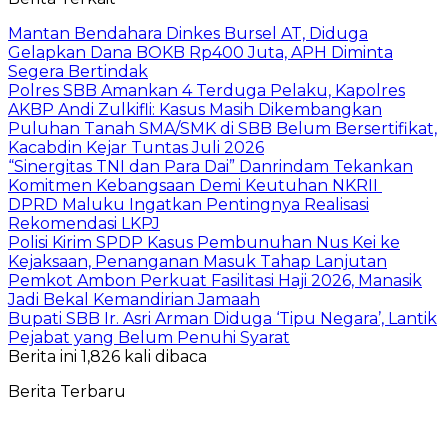
Mantan Bendahara Dinkes Bursel AT, Diduga
Gelapkan Dana BOKB Rp400 Juta, APH Diminta
Segera Bertindak
Polres SBB Amankan 4 Terduga Pelaku, Kapolres
AKBP Andi Zulkifli: Kasus Masih Dikembangkan
Puluhan Tanah SMA/SMK di SBB Belum Bersertifikat,
Kacabdin Kejar Tuntas Juli 2026
“Sinergitas TNI dan Para Dai” Danrindam Tekankan
Komitmen Kebangsaan Demi Keutuhan NKRII ‎
DPRD Maluku Ingatkan Pentingnya Realisasi
Rekomendasi LKPJ
Polisi Kirim SPDP Kasus Pembunuhan Nus Kei ke
Kejaksaan, Penanganan Masuk Tahap Lanjutan
Pemkot Ambon Perkuat Fasilitasi Haji 2026, Manasik
Jadi Bekal Kemandirian Jamaah
Bupati SBB Ir. Asri Arman Diduga ‘Tipu Negara’, Lantik
Pejabat yang Belum Penuhi Syarat
Berita ini 1,826 kali dibaca
Berita Terbaru