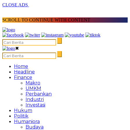
CLOSE ADS
SCROLL TO CONTINUE WITH CONTENT
✖
Home
Headline
Finance
Makro
UMKM
Perbankan
Industri
Investasi
Hukum
Politik
Humaniora
Budaya