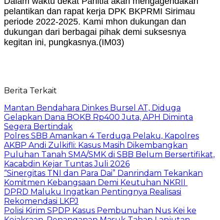
Dalam waktu dekat Panitia akan mengagendakan
pelantikan dan rapat kerja DPK BKPRMI Sirimau
periode 2022-2025. Kami mhon dukungan dan
dukungan dari berbagai pihak demi suksesnya
kegitan ini, pungkasnya.
(IM03)
Berita Terkait
Mantan Bendahara Dinkes Bursel AT, Diduga
Gelapkan Dana BOKB Rp400 Juta, APH Diminta
Segera Bertindak
Polres SBB Amankan 4 Terduga Pelaku, Kapolres
AKBP Andi Zulkifli: Kasus Masih Dikembangkan
Puluhan Tanah SMA/SMK di SBB Belum Bersertifikat,
Kacabdin Kejar Tuntas Juli 2026
“Sinergitas TNI dan Para Dai” Danrindam Tekankan
Komitmen Kebangsaan Demi Keutuhan NKRII ‎
DPRD Maluku Ingatkan Pentingnya Realisasi
Rekomendasi LKPJ
Polisi Kirim SPDP Kasus Pembunuhan Nus Kei ke
Kejaksaan, Penanganan Masuk Tahap Lanjutan