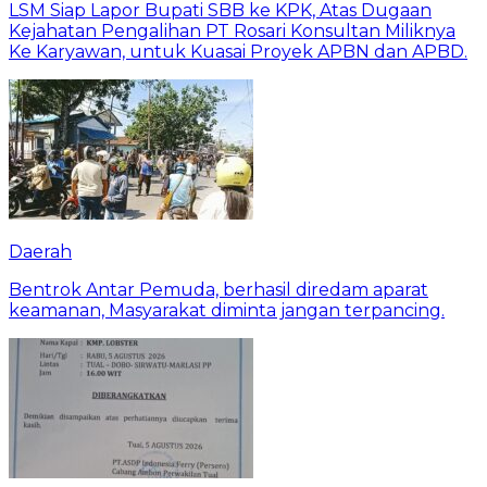
LSM Siap Lapor Bupati SBB ke KPK, Atas Dugaan
Kejahatan Pengalihan PT Rosari Konsultan Miliknya
Ke Karyawan, untuk Kuasai Proyek APBN dan APBD.
Daerah
Bentrok Antar Pemuda, berhasil diredam aparat
keamanan, Masyarakat diminta jangan terpancing.