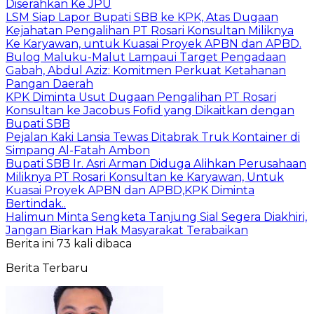
Diserahkan Ke JPU
LSM Siap Lapor Bupati SBB ke KPK, Atas Dugaan
Kejahatan Pengalihan PT Rosari Konsultan Miliknya
Ke Karyawan, untuk Kuasai Proyek APBN dan APBD.
Bulog Maluku-Malut Lampaui Target Pengadaan
Gabah, Abdul Aziz: Komitmen Perkuat Ketahanan
Pangan Daerah
KPK Diminta Usut Dugaan Pengalihan PT Rosari
Konsultan ke Jacobus Fofid yang Dikaitkan dengan
Bupati SBB
Pejalan Kaki Lansia Tewas Ditabrak Truk Kontainer di
Simpang Al-Fatah Ambon
Bupati SBB Ir. Asri Arman Diduga Alihkan Perusahaan
Miliknya PT Rosari Konsultan ke Karyawan, Untuk
Kuasai Proyek APBN dan APBD,KPK Diminta
Bertindak..
Halimun Minta Sengketa Tanjung Sial Segera Diakhiri,
Jangan Biarkan Hak Masyarakat Terabaikan
Berita ini 73 kali dibaca
Berita Terbaru