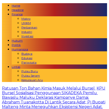
Home
Headline
Finance
Makro
UMKM
Perbankan
Industri
Investasi
Hukum
Politik
Humaniora
Budaya
Edukasi
Pariwisata
Lintas
Pulau Buru
Pulau Seram
Kepulauan Aru
Ratusan Ton Bahan Kimia Masuk Melalui Bursel
KPU
Bursel Sosialisasi Penggunaan SIKADEKA Pemilu
Bawaslu Maluku Deklarasi Kampanye Damai.
Abraham Tuanakotta Di Lantik Secara Adat; Pj Bupati
Malteng Minta Meneguhkan Eksistensi Negeri Adat.