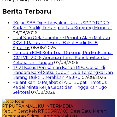
Berita Terbaru
“Kejari SBB Dipertanyakan! Kasus SPPD DPRD
Sudah Disidik, Tersangka Tak Kunjung Muncul”
08/08/2026
Tual Siap Gelar Jambore Pecinta Alam Maluku
XXVIII, Ratusan Peserta Bakal Hadir 15-18
Agustus
08/08/2026
Pemuda ICMI Kota Tual Dukung Pra Muktamar
ICMI VIII 2026, Apresiasi Tema Konektivitas dan
Ketahanan Pangan
07/08/2026
“P-21 Kasus Penikaman Ketua DPC Golkar di
Bandara Karel Satsuitubun, Dua Tersangka Dan
Barang Bukti Diserahkan Ke JPU
07/08/2026
Pelantikan 10 Pejabat di Aru, Bupati Timotius
Kaidel Minta Kerja Cepat dan Tinggalkan Ego
Sektoral
07/08/2026
PT PUTRA MALUKU INTERMEDIA
Kebun Cengkeh RT.006/RW 09. Desa Batu Merah,
Kecamatan Sirimau Ambon-Maluku.