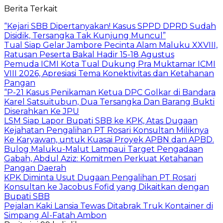
Berita Terkait
“Kejari SBB Dipertanyakan! Kasus SPPD DPRD Sudah
Disidik, Tersangka Tak Kunjung Muncul”
Tual Siap Gelar Jambore Pecinta Alam Maluku XXVIII,
Ratusan Peserta Bakal Hadir 15-18 Agustus
Pemuda ICMI Kota Tual Dukung Pra Muktamar ICMI
VIII 2026, Apresiasi Tema Konektivitas dan Ketahanan
Pangan
“P-21 Kasus Penikaman Ketua DPC Golkar di Bandara
Karel Satsuitubun, Dua Tersangka Dan Barang Bukti
Diserahkan Ke JPU
LSM Siap Lapor Bupati SBB ke KPK, Atas Dugaan
Kejahatan Pengalihan PT Rosari Konsultan Miliknya
Ke Karyawan, untuk Kuasai Proyek APBN dan APBD.
Bulog Maluku-Malut Lampaui Target Pengadaan
Gabah, Abdul Aziz: Komitmen Perkuat Ketahanan
Pangan Daerah
KPK Diminta Usut Dugaan Pengalihan PT Rosari
Konsultan ke Jacobus Fofid yang Dikaitkan dengan
Bupati SBB
Pejalan Kaki Lansia Tewas Ditabrak Truk Kontainer di
Simpang Al-Fatah Ambon