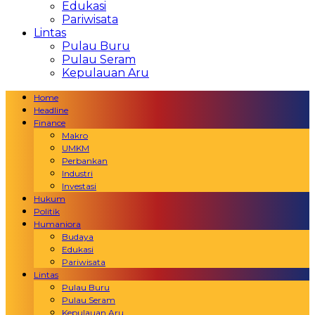
Edukasi
Pariwisata
Lintas
Pulau Buru
Pulau Seram
Kepulauan Aru
Home
Headline
Finance
Makro
UMKM
Perbankan
Industri
Investasi
Hukum
Politik
Humaniora
Budaya
Edukasi
Pariwisata
Lintas
Pulau Buru
Pulau Seram
Kepulauan Aru