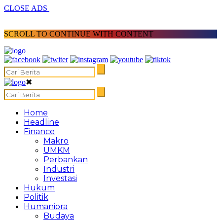
CLOSE ADS
SCROLL TO CONTINUE WITH CONTENT
✖
Home
Headline
Finance
Makro
UMKM
Perbankan
Industri
Investasi
Hukum
Politik
Humaniora
Budaya