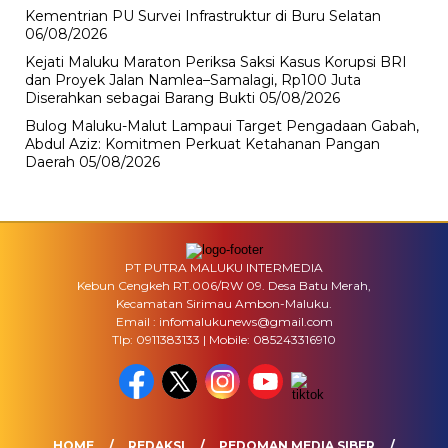
Kementrian PU Survei Infrastruktur di Buru Selatan
06/08/2026
Kejati Maluku Maraton Periksa Saksi Kasus Korupsi BRI
dan Proyek Jalan Namlea–Samalagi, Rp100 Juta
Diserahkan sebagai Barang Bukti
05/08/2026
Bulog Maluku-Malut Lampaui Target Pengadaan Gabah,
Abdul Aziz: Komitmen Perkuat Ketahanan Pangan
Daerah
05/08/2026
PT PUTRA MALUKU INTERMEDIA
Kebun Cengkeh RT.006/RW 09. Desa Batu Merah,
Kecamatan Sirimau Ambon-Maluku.
Email : infomalukunews@gmail.com
Tlp: 0911383133 | Mobile: 085243316910
HOME
REDAKSI
PEDOMAN MEDIA SIBER