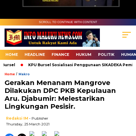
SCROLL TO CONTINUE WITH CONTENT
HOME
HEADLINE
FINANCE
HUKUM
POLITIK
HUMAN
ursel
KPU Bursel Sosialisasi Penggunaan SIKADEKA Pemilu
/
Home
Makro
Gerakan Menanam Mangrove
Dilakukan DPC PKB Kepulauan
Aru. Djabumir: Melestarikan
Lingkungan Pesisir.
Redaksi IM
- Publisher
Thursday, 25 March 2021