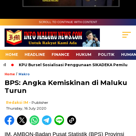
SCROLL TO CONTINUE WITH CONTENT
HOME
HEADLINE
FINANCE
HUKUM
POLITIK
HUMAN
KPU Bursel Sosialisasi Penggunaan SIKADEKA Pemilu
B
/
Home
Makro
BPS: Angka Kemiskinan di Maluku
Turun
Redaksi IM
- Publisher
Thursday, 16 July 2020
IM, AMBON-Badan Pusat Statistik (BPS) Provinsi