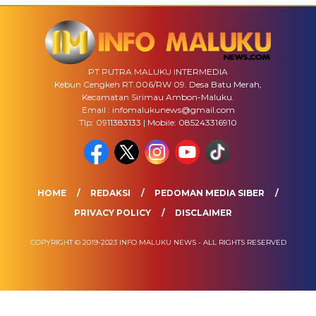
PT PUTRA MALUKU INTERMEDIA
Kebun Cengkeh RT.006/RW 09. Desa Batu Merah,
Kecamatan Sirimau Ambon-Maluku.
Email : infomalukunews@gmail.com
Tlp: 0911383133 | Mobile: 085243316910
HOME
REDAKSI
PEDOMAN MEDIA SIBER
PRIVACY POLICY
DISCLAIMER
COPYRIGHT © 2019-2023 INFO MALUKU NEWS - ALL RIGHTS RESERVED