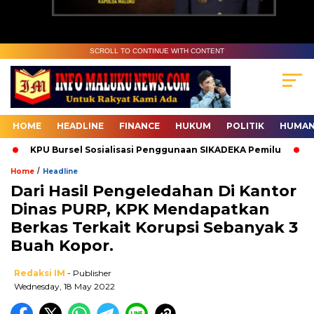
SCROLL TO CONTINUE WITH CONTENT
HOME
HEADLINE
FINANCE
HUKUM
POLITIK
HUMAN
KPU Bursel Sosialisasi Penggunaan SIKADEKA Pemilu
Baw
/
Home
Headline
Dari Hasil Pengeledahan Di Kantor
Dinas PURP, KPK Mendapatkan
Berkas Terkait Korupsi Sebanyak 3
Buah Kopor.
Redaksi IM
- Publisher
Wednesday, 18 May 2022