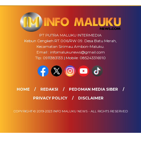
PT PUTRA MALUKU INTERMEDIA
Kebun Cengkeh RT.006/RW 09. Desa Batu Merah,
Kecamatan Sirimau Ambon-Maluku.
Email : infomalukunews@gmail.com
Tlp: 0911383133 | Mobile: 085243316910
HOME
REDAKSI
PEDOMAN MEDIA SIBER
PRIVACY POLICY
DISCLAIMER
COPYRIGHT © 2019-2023 INFO MALUKU NEWS - ALL RIGHTS RESERVED