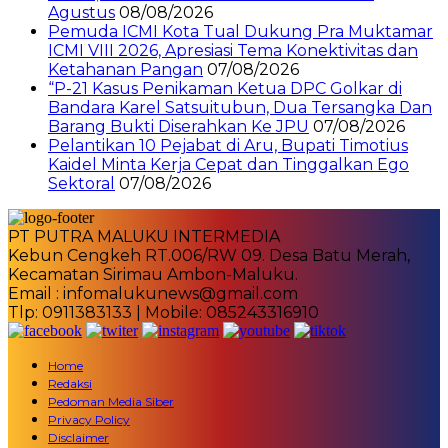
Agustus
08/08/2026
Pemuda ICMI Kota Tual Dukung Pra Muktamar
ICMI VIII 2026, Apresiasi Tema Konektivitas dan
Ketahanan Pangan
07/08/2026
“P-21 Kasus Penikaman Ketua DPC Golkar di
Bandara Karel Satsuitubun, Dua Tersangka Dan
Barang Bukti Diserahkan Ke JPU
07/08/2026
Pelantikan 10 Pejabat di Aru, Bupati Timotius
Kaidel Minta Kerja Cepat dan Tinggalkan Ego
Sektoral
07/08/2026
PT PUTRA MALUKU INTERMEDIA
Kebun Cengkeh RT.006/RW 09. Desa Batu Merah,
Kecamatan Sirimau Ambon-Maluku.
Email : infomalukunews@gmail.com
Tlp: 0911383133 | Mobile: 085243316910
Home
Redaksi
Pedoman Media Siber
Privacy Policy
Disclaimer