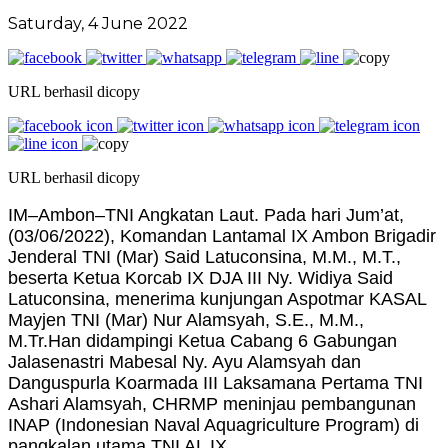
Saturday, 4 June 2022
URL berhasil dicopy
URL berhasil dicopy
IM–Ambon–TNI Angkatan Laut. Pada hari Jum’at,
(03/06/2022), Komandan Lantamal IX Ambon Brigadir
Jenderal TNI (Mar) Said Latuconsina, M.M., M.T.,
beserta Ketua Korcab IX DJA III Ny. Widiya Said
Latuconsina, menerima kunjungan Aspotmar KASAL
Mayjen TNI (Mar) Nur Alamsyah, S.E., M.M.,
M.Tr.Han didampingi Ketua Cabang 6 Gabungan
Jalasenastri Mabesal Ny. Ayu Alamsyah dan
Danguspurla Koarmada III Laksamana Pertama TNI
Ashari Alamsyah, CHRMP meninjau pembangunan
INAP (Indonesian Naval Aquagriculture Program) di
pangkalan utama TNI AL IX