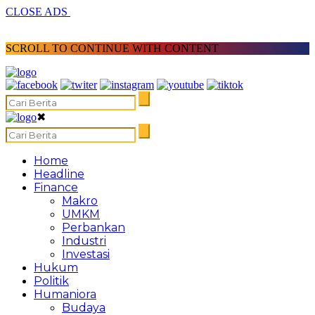
CLOSE ADS
SCROLL TO CONTINUE WITH CONTENT
✖
Home
Headline
Finance
Makro
UMKM
Perbankan
Industri
Investasi
Hukum
Politik
Humaniora
Budaya