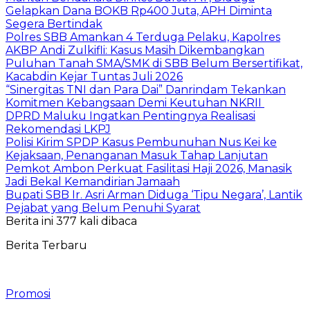
Gelapkan Dana BOKB Rp400 Juta, APH Diminta
Segera Bertindak
Polres SBB Amankan 4 Terduga Pelaku, Kapolres
AKBP Andi Zulkifli: Kasus Masih Dikembangkan
Puluhan Tanah SMA/SMK di SBB Belum Bersertifikat,
Kacabdin Kejar Tuntas Juli 2026
“Sinergitas TNI dan Para Dai” Danrindam Tekankan
Komitmen Kebangsaan Demi Keutuhan NKRII ‎
DPRD Maluku Ingatkan Pentingnya Realisasi
Rekomendasi LKPJ
Polisi Kirim SPDP Kasus Pembunuhan Nus Kei ke
Kejaksaan, Penanganan Masuk Tahap Lanjutan
Pemkot Ambon Perkuat Fasilitasi Haji 2026, Manasik
Jadi Bekal Kemandirian Jamaah
Bupati SBB Ir. Asri Arman Diduga ‘Tipu Negara’, Lantik
Pejabat yang Belum Penuhi Syarat
Berita ini 377 kali dibaca
Berita Terbaru
Promosi