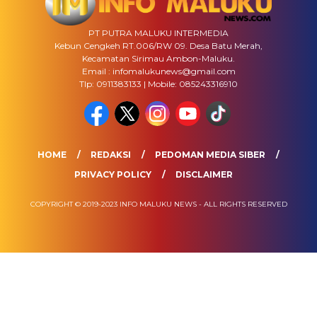
PT PUTRA MALUKU INTERMEDIA
Kebun Cengkeh RT.006/RW 09. Desa Batu Merah,
Kecamatan Sirimau Ambon-Maluku.
Email : infomalukunews@gmail.com
Tlp: 0911383133 | Mobile: 085243316910
HOME
REDAKSI
PEDOMAN MEDIA SIBER
PRIVACY POLICY
DISCLAIMER
COPYRIGHT © 2019-2023 INFO MALUKU NEWS - ALL RIGHTS RESERVED