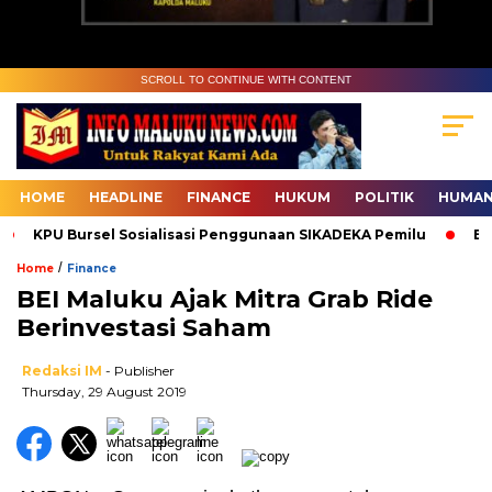
SCROLL TO CONTINUE WITH CONTENT
HOME
HEADLINE
FINANCE
HUKUM
POLITIK
HUMAN
KPU Bursel Sosialisasi Penggunaan SIKADEKA Pemilu
Bawa
/
Home
Finance
BEI Maluku Ajak Mitra Grab Ride
Berinvestasi Saham
Redaksi IM
- Publisher
Thursday, 29 August 2019