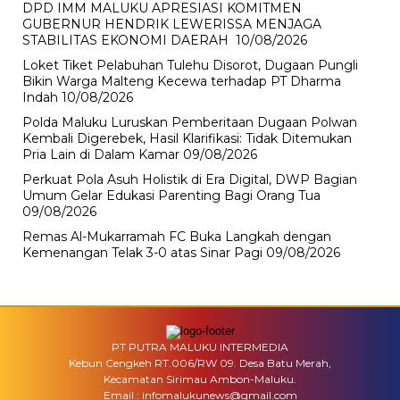
DPD IMM MALUKU APRESIASI KOMITMEN
GUBERNUR HENDRIK LEWERISSA MENJAGA
STABILITAS EKONOMI DAERAH
10/08/2026
Loket Tiket Pelabuhan Tulehu Disorot, Dugaan Pungli
Bikin Warga Malteng Kecewa terhadap PT Dharma
Indah
10/08/2026
Polda Maluku Luruskan Pemberitaan Dugaan Polwan
Kembali Digerebek, Hasil Klarifikasi: Tidak Ditemukan
Pria Lain di Dalam Kamar
09/08/2026
Perkuat Pola Asuh Holistik di Era Digital, DWP Bagian
Umum Gelar Edukasi Parenting Bagi Orang Tua
09/08/2026
Remas Al-Mukarramah FC Buka Langkah dengan
Kemenangan Telak 3-0 atas Sinar Pagi
09/08/2026
PT PUTRA MALUKU INTERMEDIA
Kebun Cengkeh RT.006/RW 09. Desa Batu Merah,
Kecamatan Sirimau Ambon-Maluku.
Email : infomalukunews@gmail.com