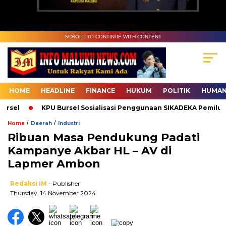
SCROLL TO CONTINUE WITH CONTENT
HOME
HEADLINE
FINANCE
HUKUM
POLITIK
HUMAN
sel
KPU Bursel Sosialisasi Penggunaan SIKADEKA Pemilu
/
/
Home
Daerah
Industri
Ribuan Masa Pendukung Padati
Kampanye Akbar HL – AV di
Lapmer Ambon
Redaksi IM
- Publisher
Thursday, 14 November 2024