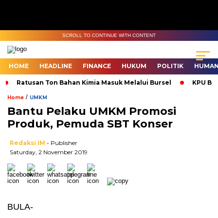
SCROLL TO CONTINUE WITH CONTENT
HOME
HEADLINE
FINANCE
HUKUM
POLITIK
HUMAN
Ratusan Ton Bahan Kimia Masuk Melalui Bursel
KPU Bur
/
Home
UMKM
Bantu Pelaku UMKM Promosi
Produk, Pemuda SBT Konser
Redaksi IM
- Publisher
Saturday, 2 November 2019
BULA-