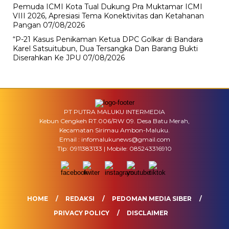
Pemuda ICMI Kota Tual Dukung Pra Muktamar ICMI
VIII 2026, Apresiasi Tema Konektivitas dan Ketahanan
Pangan
07/08/2026
“P-21 Kasus Penikaman Ketua DPC Golkar di Bandara
Karel Satsuitubun, Dua Tersangka Dan Barang Bukti
Diserahkan Ke JPU
07/08/2026
PT PUTRA MALUKU INTERMEDIA
Kebun Cengkeh RT.006/RW 09. Desa Batu Merah,
Kecamatan Sirimau Ambon-Maluku.
Email : infomalukunews@gmail.com
Tlp: 0911383133 | Mobile: 085243316910
HOME
REDAKSI
PEDOMAN MEDIA SIBER
PRIVACY POLICY
DISCLAIMER