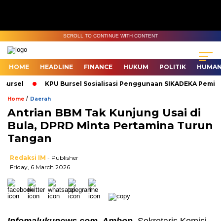
SCROLL TO CONTINUE WITH CONTENT
HOME
HEADLINE
FINANCE
HUKUM
POLITIK
HUMAN
Bursel
KPU Bursel Sosialisasi Penggunaan SIKADEKA Pemilu
/
Home
Daerah
Antrian BBM Tak Kunjung Usai di
Bula, DPRD Minta Pertamina Turun
Tangan
Redaksi IM
- Publisher
Friday, 6 March 2026