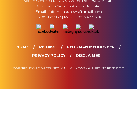
Kebun Cengkeh RT.006/RW 09. Desa Batu Merah,
Kecamatan Sirimau Ambon-Maluku.
Email : infomalukunews@gmail.com
Tlp: 0911383133 | Mobile: 085243316910
HOME
REDAKSI
PEDOMAN MEDIA SIBER
PRIVACY POLICY
DISCLAIMER
COPYRIGHT © 2019-2023 INFO MALUKU NEWS - ALL RIGHTS RESERVED