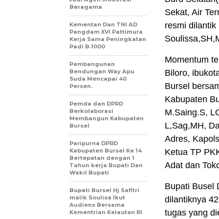
Beragama
Sekat, Air Te
resmi dilanti
Kementan Dan TNI AD
Pangdam XVI Pattimura
Soulissa,SH,
Kerja Sama Peningkatan
Padi B.1000
Momentum ter
Pembangunan
Bendungan Way Apu
Biloro, ibuko
Suda Mencapai 40
Bursel bersa
Persen.
Kabupaten Bu
Pemda dan DPRD
Berkolaborasi
M.Saing.S, L
Membangun Kabupaten
L,Sag,MH, Dan
Bursel
Adres, Kapols
Paripurna DPRD
Kabupaten Bursel Ke 14
Ketua TP PKK 
Bertepatan dengan 1
Adat dan Tok
Tahun kerja Bupati Dan
Wakil Bupati
Bupati Busel
Bupati Bursel Hj Safitri
malik Soulisa Ikut
dilantiknya 
Audiens Bersama
tugas yang d
Kementrian Kelautan RI