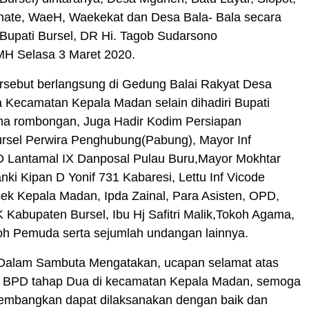
rnate, WaeH, Waekekat dan Desa Bala- Bala secara
k Bupati Bursel, DR Hi. Tagob Sudarsono
MH Selasa 3 Maret 2020.
sebut berlangsung di Gedung Balai Rakyat Desa
ta Kecamatan Kepala Madan selain dihadiri Bupati
ma rombongan, Juga Hadir Kodim Persiapan
rsel Perwira Penghubung(Pabung), Mayor Inf
O Lantamal IX Danposal Pulau Buru,Mayor Mokhtar
ki Kipan D Yonif 731 Kabaresi, Lettu Inf Vicode
ek Kepala Madan, Ipda Zainal, Para Asisten, OPD,
Kabupaten Bursel, Ibu Hj Safitri Malik,Tokoh Agama,
oh Pemuda serta sejumlah undangan lainnya.
 Dalam Sambuta Mengatakan, ucapan selamat atas
42 BPD tahap Dua di kecamatan Kepala Madan, semoga
iembangkan dapat dilaksanakan dengan baik dan