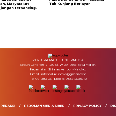
an, Masyarakat
Tak Kunjung Berlayar
 jangan terpancing.
PT PUTRA MALUKU INTERMEDIA
Kebun Cengkeh RT.006/RW 09. Desa Batu Merah,
Kecamatan Sirimau Ambon-Maluku.
Email : infomalukunews@gmail.com
Tlp: 0911383133 | Mobile: 085243316910
REDAKSI
PEDOMAN MEDIA SIBER
PRIVACY POLICY
DI