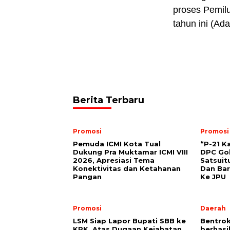
proses Pemil
tahun ini (Ad
Berita Terbaru
Promosi
Promosi
Pemuda ICMI Kota Tual
“P-21 K
Dukung Pra Muktamar ICMI VIII
DPC Gol
2026, Apresiasi Tema
Satsuit
Konektivitas dan Ketahanan
Dan Bar
Pangan
Ke JPU
Promosi
Daerah
LSM Siap Lapor Bupati SBB ke
Bentrok
KPK, Atas Dugaan Kejahatan
berhasi