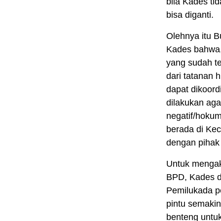
bila Kades t
bisa diganti.
Olehnya itu 
Kades bahwa, 
yang sudah t
dari tatanan
dapat dikoord
dilakukan aga
negatif/hokum
berada di Ke
dengan piha
Untuk mengak
BPD, Kades d
Pemilukada p
pintu semaki
benteng untu