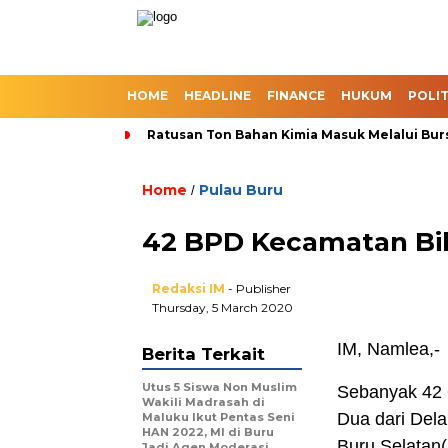
HOME
HEADLINE
FINANCE
HUKUM
POLIT
Ratusan Ton Bahan Kimia Masuk Melalui Bur
Home
Pulau Buru
/
42 BPD Kecamatan Bilo
Redaksi IM
- Publisher
Thursday, 5 March 2020
IM, Namlea,-
Berita Terkait
Utus 5 Siswa Non Muslim
Sebanyak 42
Wakili Madrasah di
Dua dari Del
Maluku Ikut Pentas Seni
HAN 2022, MI di Buru
Buru Selatan(
Jadi Agen Moderasi