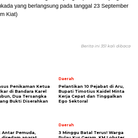
ukada yang berlangsung pada tanggal 23 September
am Kiat)
Berita ini 351 kali dibaca
Daerah
asus Penikaman Ketua
Pelantikan 10 Pejabat di Aru,
kar di Bandara Karel
Bupati Timotius Kaidel Minta
ubun, Dua Tersangka
Kerja Cepat dan Tinggalkan
ang Bukti Diserahkan
Ego Sektoral
Daerah
 Antar Pemuda,
3 Minggu Batal Terus! Warga
l diredam aparat
Pulau Kur Geram, KM Lobster