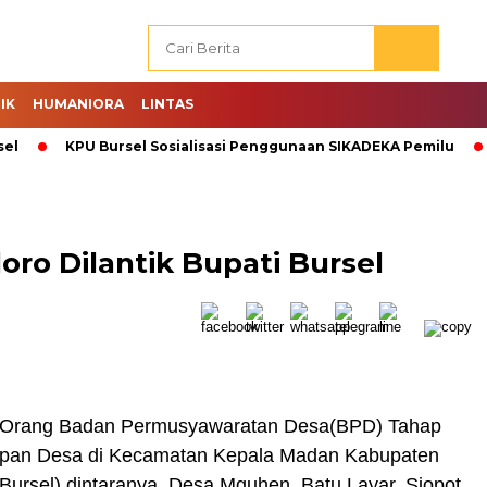
IK
HUMANIORA
LINTAS
sel
KPU Bursel Sosialisasi Penggunaan SIKADEKA Pemilu
ro Dilantik Bupati Bursel
 Orang Badan Permusyawaratan Desa(BPD) Tahap
apan Desa di Kecamatan Kepala Madan Kabupaten
Bursel) dintaranya, Desa Mguhen, Batu Layar, Siopot,