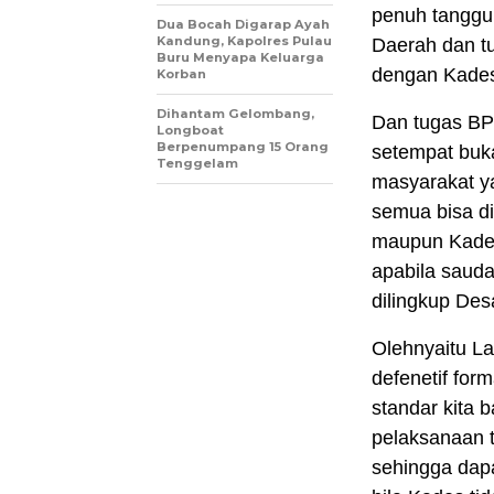
penuh tanggu
Dua Bocah Digarap Ayah
Kandung, Kapolres Pulau
Daerah dan t
Buru Menyapa Keluarga
dengan Kades
Korban
Dihantam Gelombang,
Dan tugas BP
Longboat
Berpenumpang 15 Orang
setempat buk
Tenggelam
masyarakat y
semua bisa di
maupun Kade
apabila sauda
dilingkup Des
Olehnyaitu La
defenetif for
standar kita
pelaksanaan t
sehingga dap