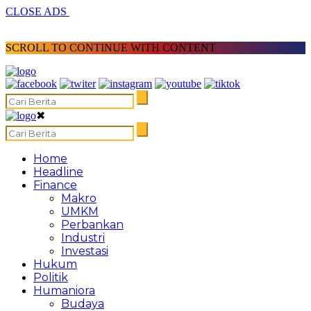
CLOSE ADS
SCROLL TO CONTINUE WITH CONTENT
✖
Home
Headline
Finance
Makro
UMKM
Perbankan
Industri
Investasi
Hukum
Politik
Humaniora
Budaya