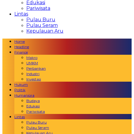
Edukasi
Pariwisata
Lintas
Pulau Buru
Pulau Seram
Kepulauan Aru
Home
Headline
Finance
Makro
UMKM
Perbankan
Industri
Investasi
Hukum
Politik
Humaniora
Budaya
Edukasi
Pariwisata
Lintas
Pulau Buru
Pulau Seram
Kepulauan Aru