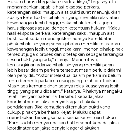
Hukum harus ditegakkan seadil-adilnya,” tegasnya. Ia
menambahkan, apabila hasil ekspose perkara,
keterangan saksi maupun alat bukti surat menunjukkan
adanya keterlibatan pihak lain yang memiliki relasi atau
kewenangan lebih tinggi, maka pihak tersebut juga
harus diproses sesuai dengan ketentuan hukum. “Kalau
hasil ekspose perkara, keterangan saksi, maupun alat
bukti surat sudah menunjukkan adanya keterlibatan
pihak-pihak lain yang secara jabatan memiliki relasi atau
kewenangan lebih tinggi, maka kami mohon pihak-pihak
tersebut juga diproses dan ditetapkan sebagai tersangka
sesuai bukti yang ada,” ujarnya. Menurutnya,
kemungkinan adanya pihak lain yang memiliki peran
lebih besar dalam perkara tersebut masih perlu didalami
oleh penyidik. “Aktor intelektual dalam perkara ini belum
tentu berhenti pada lima orang yang telah ditetapkan.
Masih ada kemungkinan adanya relasi kuasa yang lebih
tinggi yang perlu didalami,” katanya. Pihaknya mengaku
telah menyampaikan hal tersebut kepada jaksa
koordinator dan jaksa penyidik agar dilakukan
pendalaman. Jika kemudian ditemukan bukti yang
cukup, pihaknya berharap Kejati Maluku dapat
menetapkan tersangka baru sesuai ketentuan hukum.
“Kami sudah menyampaikan hal tersebut kepada jaksa
koordinator dan jaksa penyidik agar dilakukan