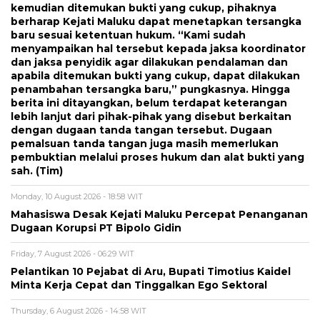
kemudian ditemukan bukti yang cukup, pihaknya
berharap Kejati Maluku dapat menetapkan tersangka
baru sesuai ketentuan hukum. “Kami sudah
menyampaikan hal tersebut kepada jaksa koordinator
dan jaksa penyidik agar dilakukan pendalaman dan
apabila ditemukan bukti yang cukup, dapat dilakukan
penambahan tersangka baru,” pungkasnya. Hingga
berita ini ditayangkan, belum terdapat keterangan
lebih lanjut dari pihak-pihak yang disebut berkaitan
dengan dugaan tanda tangan tersebut. Dugaan
pemalsuan tanda tangan juga masih memerlukan
pembuktian melalui proses hukum dan alat bukti yang
sah. (Tim)
Monday, 10 August 2026 - 18:58 WIT
Mahasiswa Desak Kejati Maluku Percepat Penanganan
Dugaan Korupsi PT Bipolo Gidin
Friday, 7 August 2026 - 06:29 WIT
Pelantikan 10 Pejabat di Aru, Bupati Timotius Kaidel
Minta Kerja Cepat dan Tinggalkan Ego Sektoral
Thursday, 6 August 2026 - 14:58 WIT