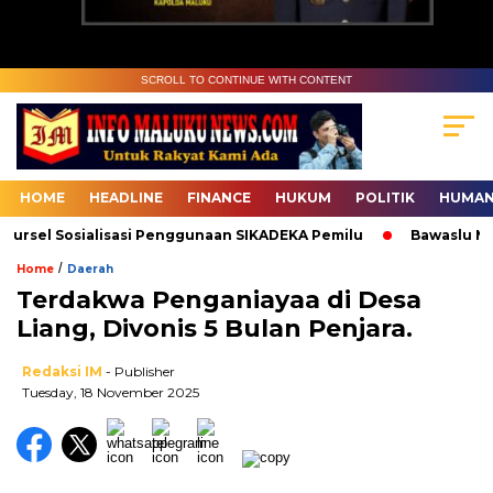
SCROLL TO CONTINUE WITH CONTENT
HOME
HEADLINE
FINANCE
HUKUM
POLITIK
HUMAN
Sosialisasi Penggunaan SIKADEKA Pemilu
Bawaslu Maluku De
/
Home
Daerah
Terdakwa Penganiayaa di Desa
Liang, Divonis 5 Bulan Penjara.
Redaksi IM
- Publisher
Tuesday, 18 November 2025