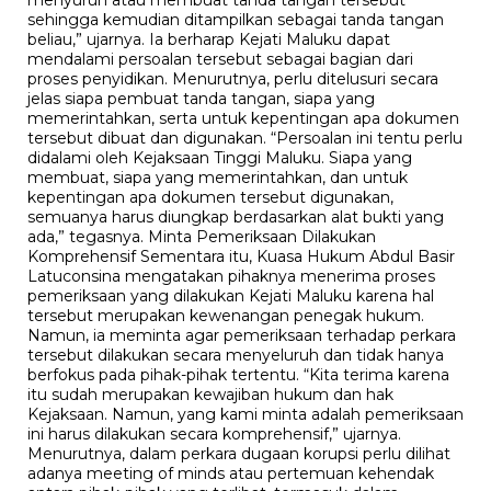
menyuruh atau membuat tanda tangan tersebut
sehingga kemudian ditampilkan sebagai tanda tangan
beliau,” ujarnya. Ia berharap Kejati Maluku dapat
mendalami persoalan tersebut sebagai bagian dari
proses penyidikan. Menurutnya, perlu ditelusuri secara
jelas siapa pembuat tanda tangan, siapa yang
memerintahkan, serta untuk kepentingan apa dokumen
tersebut dibuat dan digunakan. “Persoalan ini tentu perlu
didalami oleh Kejaksaan Tinggi Maluku. Siapa yang
membuat, siapa yang memerintahkan, dan untuk
kepentingan apa dokumen tersebut digunakan,
semuanya harus diungkap berdasarkan alat bukti yang
ada,” tegasnya. Minta Pemeriksaan Dilakukan
Komprehensif Sementara itu, Kuasa Hukum Abdul Basir
Latuconsina mengatakan pihaknya menerima proses
pemeriksaan yang dilakukan Kejati Maluku karena hal
tersebut merupakan kewenangan penegak hukum.
Namun, ia meminta agar pemeriksaan terhadap perkara
tersebut dilakukan secara menyeluruh dan tidak hanya
berfokus pada pihak-pihak tertentu. “Kita terima karena
itu sudah merupakan kewajiban hukum dan hak
Kejaksaan. Namun, yang kami minta adalah pemeriksaan
ini harus dilakukan secara komprehensif,” ujarnya.
Menurutnya, dalam perkara dugaan korupsi perlu dilihat
adanya meeting of minds atau pertemuan kehendak