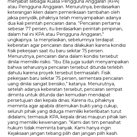
menjabat sebagai Kuasa Pengguna Anggaran (KPA)
atau Pengguna Anggaran. Menurutnya, berdasarkan
keterangan klien dalam pemeriksaan tambahan oleh
jaksa penyidik, pihaknya telah menyampaikan adanya
dua kali perintah pencairan dana. “Pencairan pertama
sebesar 77 persen, itu berdasarkan perintah pimpinan,
dalam hal ini KPA atau Pengguna Anggaran,”
ungkapnya. Ia menjelaskan, sebelumnya terdapat
keberatan agar pencairan dana dilakukan karena kondisi
fisik pekerjaan saat itu baru sekitar 75 persen.
Menurutnya, pencairan dana dalam kondisi tersebut
dinilai memiliki risiko. “Ibu Ella juga sudah menyampaikan
bahwa seharusnya pencairan tersebut ditunda terlebih
dahulu karena proyek tersebut bermasalah. Fisik
pekerjaan baru sekitar 75 persen, sementara pencairan
uang dinilai sangat berisiko,” katanya. Menurutnya,
setelah adanya keberatan tersebut, pencairan sempat
diminta untuk ditunda dan kemudian mendapat
persetujuan dari kepala dinas. Karena itu, pihaknya
meminta agar apabila ditemukan bukti yang cukup,
seluruh pihak yang diduga memiliki keterlibatan turut
didalami, termasuk KPA, kepala dinas maupun pihak lain
yang memiliki kewenangan. “Kami dari tim penasihat
hukum tidak meminta banyak. Kami hanya ingin
Kejaksaan jangan tebang pilih dan jangan pilih kasih.