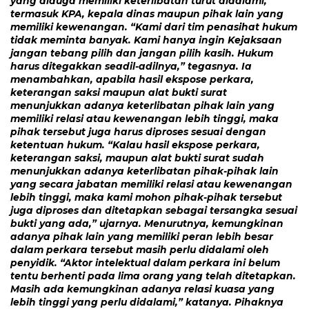
yang diduga memiliki keterlibatan turut didalami,
termasuk KPA, kepala dinas maupun pihak lain yang
memiliki kewenangan. “Kami dari tim penasihat hukum
tidak meminta banyak. Kami hanya ingin Kejaksaan
jangan tebang pilih dan jangan pilih kasih. Hukum
harus ditegakkan seadil-adilnya,” tegasnya. Ia
menambahkan, apabila hasil ekspose perkara,
keterangan saksi maupun alat bukti surat
menunjukkan adanya keterlibatan pihak lain yang
memiliki relasi atau kewenangan lebih tinggi, maka
pihak tersebut juga harus diproses sesuai dengan
ketentuan hukum. “Kalau hasil ekspose perkara,
keterangan saksi, maupun alat bukti surat sudah
menunjukkan adanya keterlibatan pihak-pihak lain
yang secara jabatan memiliki relasi atau kewenangan
lebih tinggi, maka kami mohon pihak-pihak tersebut
juga diproses dan ditetapkan sebagai tersangka sesuai
bukti yang ada,” ujarnya. Menurutnya, kemungkinan
adanya pihak lain yang memiliki peran lebih besar
dalam perkara tersebut masih perlu didalami oleh
penyidik. “Aktor intelektual dalam perkara ini belum
tentu berhenti pada lima orang yang telah ditetapkan.
Masih ada kemungkinan adanya relasi kuasa yang
lebih tinggi yang perlu didalami,” katanya. Pihaknya