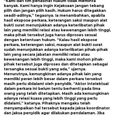
“Kami dari tim penasihat hukum tidak meminta
banyak. Kami hanya ingin Kejaksaan jangan tebang
pilih dan jangan pilih kasih. Hukum harus ditegakkan
seadil-adilnya,” tegasnya. Ia menambahkan, apabila
hasil ekspose perkara, keterangan saksi maupun alat
bukti surat menunjukkan adanya keterlibatan pihak
lain yang memiliki relasi atau kewenangan lebih tinggi,
maka pihak tersebut juga harus diproses sesuai
dengan ketentuan hukum. “Kalau hasil ekspose
perkara, keterangan saksi, maupun alat bukti surat
sudah menunjukkan adanya keterlibatan pihak-pihak
lain yang secara jabatan memiliki relasi atau
kewenangan lebih tinggi, maka kami mohon pihak-
pihak tersebut juga diproses dan ditetapkan sebagai
tersangka sesuai bukti yang ada,” ujarnya.
Menurutnya, kemungkinan adanya pihak lain yang
memiliki peran lebih besar dalam perkara tersebut
masih perlu didalami oleh penyidik. “Aktor intelektual
dalam perkara ini belum tentu berhenti pada lima
orang yang telah ditetapkan. Masih ada kemungkinan
adanya relasi kuasa yang lebih tinggi yang perlu
didalami,” katanya. Pihaknya mengaku telah
menyampaikan hal tersebut kepada jaksa koordinator
dan jaksa penyidik agar dilakukan pendalaman. Jika