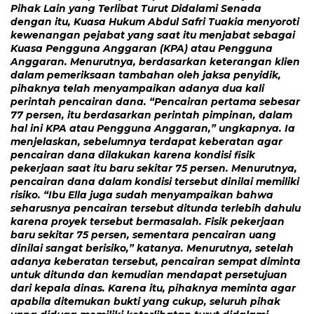
Pihak Lain yang Terlibat Turut Didalami Senada
dengan itu, Kuasa Hukum Abdul Safri Tuakia menyoroti
kewenangan pejabat yang saat itu menjabat sebagai
Kuasa Pengguna Anggaran (KPA) atau Pengguna
Anggaran. Menurutnya, berdasarkan keterangan klien
dalam pemeriksaan tambahan oleh jaksa penyidik,
pihaknya telah menyampaikan adanya dua kali
perintah pencairan dana. “Pencairan pertama sebesar
77 persen, itu berdasarkan perintah pimpinan, dalam
hal ini KPA atau Pengguna Anggaran,” ungkapnya. Ia
menjelaskan, sebelumnya terdapat keberatan agar
pencairan dana dilakukan karena kondisi fisik
pekerjaan saat itu baru sekitar 75 persen. Menurutnya,
pencairan dana dalam kondisi tersebut dinilai memiliki
risiko. “Ibu Ella juga sudah menyampaikan bahwa
seharusnya pencairan tersebut ditunda terlebih dahulu
karena proyek tersebut bermasalah. Fisik pekerjaan
baru sekitar 75 persen, sementara pencairan uang
dinilai sangat berisiko,” katanya. Menurutnya, setelah
adanya keberatan tersebut, pencairan sempat diminta
untuk ditunda dan kemudian mendapat persetujuan
dari kepala dinas. Karena itu, pihaknya meminta agar
apabila ditemukan bukti yang cukup, seluruh pihak