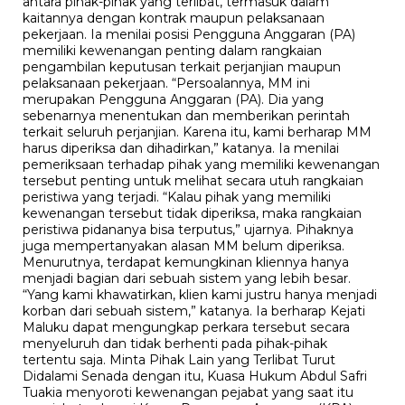
antara pihak-pihak yang terlibat, termasuk dalam
kaitannya dengan kontrak maupun pelaksanaan
pekerjaan. Ia menilai posisi Pengguna Anggaran (PA)
memiliki kewenangan penting dalam rangkaian
pengambilan keputusan terkait perjanjian maupun
pelaksanaan pekerjaan. “Persoalannya, MM ini
merupakan Pengguna Anggaran (PA). Dia yang
sebenarnya menentukan dan memberikan perintah
terkait seluruh perjanjian. Karena itu, kami berharap MM
harus diperiksa dan dihadirkan,” katanya. Ia menilai
pemeriksaan terhadap pihak yang memiliki kewenangan
tersebut penting untuk melihat secara utuh rangkaian
peristiwa yang terjadi. “Kalau pihak yang memiliki
kewenangan tersebut tidak diperiksa, maka rangkaian
peristiwa pidananya bisa terputus,” ujarnya. Pihaknya
juga mempertanyakan alasan MM belum diperiksa.
Menurutnya, terdapat kemungkinan kliennya hanya
menjadi bagian dari sebuah sistem yang lebih besar.
“Yang kami khawatirkan, klien kami justru hanya menjadi
korban dari sebuah sistem,” katanya. Ia berharap Kejati
Maluku dapat mengungkap perkara tersebut secara
menyeluruh dan tidak berhenti pada pihak-pihak
tertentu saja. Minta Pihak Lain yang Terlibat Turut
Didalami Senada dengan itu, Kuasa Hukum Abdul Safri
Tuakia menyoroti kewenangan pejabat yang saat itu