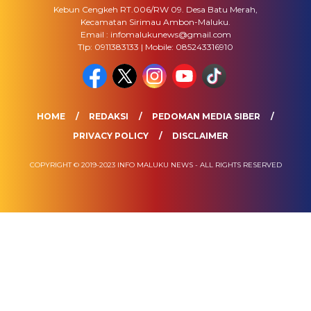
Kebun Cengkeh RT.006/RW 09. Desa Batu Merah,
Kecamatan Sirimau Ambon-Maluku.
Email : infomalukunews@gmail.com
Tlp: 0911383133 | Mobile: 085243316910
HOME
REDAKSI
PEDOMAN MEDIA SIBER
PRIVACY POLICY
DISCLAIMER
COPYRIGHT © 2019-2023 INFO MALUKU NEWS - ALL RIGHTS RESERVED