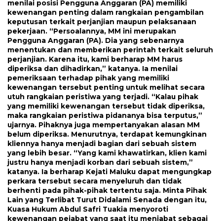
menilai posisi Pengguna Anggaran (PA) memiliki
kewenangan penting dalam rangkaian pengambilan
keputusan terkait perjanjian maupun pelaksanaan
pekerjaan. “Persoalannya, MM ini merupakan
Pengguna Anggaran (PA). Dia yang sebenarnya
menentukan dan memberikan perintah terkait seluruh
perjanjian. Karena itu, kami berharap MM harus
diperiksa dan dihadirkan,” katanya. Ia menilai
pemeriksaan terhadap pihak yang memiliki
kewenangan tersebut penting untuk melihat secara
utuh rangkaian peristiwa yang terjadi. “Kalau pihak
yang memiliki kewenangan tersebut tidak diperiksa,
maka rangkaian peristiwa pidananya bisa terputus,”
ujarnya. Pihaknya juga mempertanyakan alasan MM
belum diperiksa. Menurutnya, terdapat kemungkinan
kliennya hanya menjadi bagian dari sebuah sistem
yang lebih besar. “Yang kami khawatirkan, klien kami
justru hanya menjadi korban dari sebuah sistem,”
katanya. Ia berharap Kejati Maluku dapat mengungkap
perkara tersebut secara menyeluruh dan tidak
berhenti pada pihak-pihak tertentu saja. Minta Pihak
Lain yang Terlibat Turut Didalami Senada dengan itu,
Kuasa Hukum Abdul Safri Tuakia menyoroti
kewenangan pejabat yang saat itu menjabat sebagai