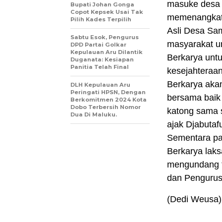
masuke desa 
Bupati Johan Gonga
Copot Kepsek Usai Tak
memenangkat P
Pilih Kades Terpilih
Asli Desa Sa
Sabtu Esok, Pengurus
masyarakat u
DPD Partai Golkar
Kepulauan Aru Dilantik
Berkarya unt
Duganata: Kesiapan
Panitia Telah Final
kesejahteraan
Berkarya aka
DLH Kepulauan Aru
Peringati HPSN, Dengan
bersama baik 
Berkomitmen 2024 Kota
Dobo Terbersih Nomor
katong sama 
Dua Di Maluku.
ajak Djabutaf
Sementara pa
Berkarya lak
mengundang t
dan Pengurus 
(Dedi Weusa)