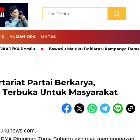
IK
HUMANIORA
LINTAS
ADEKA Pemilu
Bawaslu Maluku Deklarasi Kampanye Damai.
ariat Partai Berkarya,
ni Terbuka Untuk Masyarakat
lukunews com.
ARYA Pimpinan Tomy Suharto akhirnya memenangkan