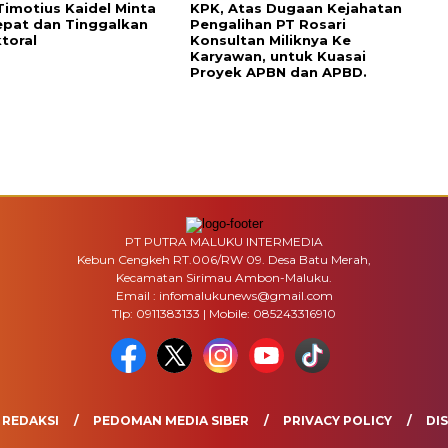
Timotius Kaidel Minta
KPK, Atas Dugaan Kejahatan
epat dan Tinggalkan
Pengalihan PT Rosari
toral
Konsultan Miliknya Ke
Karyawan, untuk Kuasai
Proyek APBN dan APBD.
PT PUTRA MALUKU INTERMEDIA
Kebun Cengkeh RT.006/RW 09. Desa Batu Merah,
Kecamatan Sirimau Ambon-Maluku.
Email : infomalukunews@gmail.com
Tlp: 0911383133 | Mobile: 085243316910
REDAKSI
PEDOMAN MEDIA SIBER
PRIVACY POLICY
DI