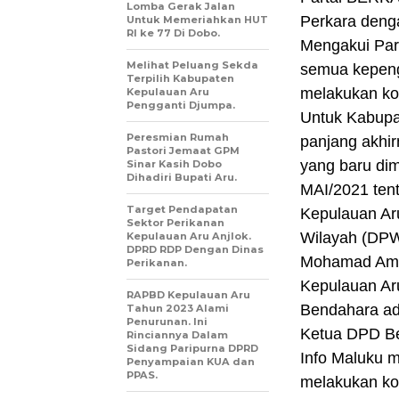
Lomba Gerak Jalan
Perkara denga
Untuk Memeriahkan HUT
RI ke 77 Di Dobo.
Mengakui Par
Melihat Peluang Sekda
semua kepeng
Terpilih Kabupaten
melakukan kon
Kepulauan Aru
Pengganti Djumpa.
Untuk Kabupa
Peresmian Rumah
panjang akhi
Pastori Jemaat GPM
yang baru di
Sinar Kasih Dobo
Dihadiri Bupati Aru.
MAI/2021 ten
Target Pendapatan
Kepulauan Ar
Sektor Perikanan
Wilayah (DPW
Kepulauan Aru Anjlok.
DPRD RDP Dengan Dinas
Mohamad Amin
Perikanan.
Kepulauan Ar
RAPBD Kepulauan Aru
Bendahara ad
Tahun 2023 Alami
Penurunan. Ini
Ketua DPD Be
Rinciannya Dalam
Sidang Paripurna DPRD
Info Maluku 
Penyampaian KUA dan
PPAS.
melakukan kon