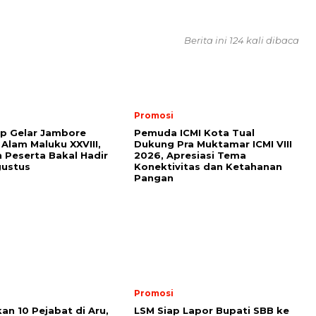
Berita ini 124 kali dibaca
Promosi
ap Gelar Jambore
Pemuda ICMI Kota Tual
 Alam Maluku XXVIII,
Dukung Pra Muktamar ICMI VIII
 Peserta Bakal Hadir
2026, Apresiasi Tema
gustus
Konektivitas dan Ketahanan
Pangan
Promosi
kan 10 Pejabat di Aru,
LSM Siap Lapor Bupati SBB ke