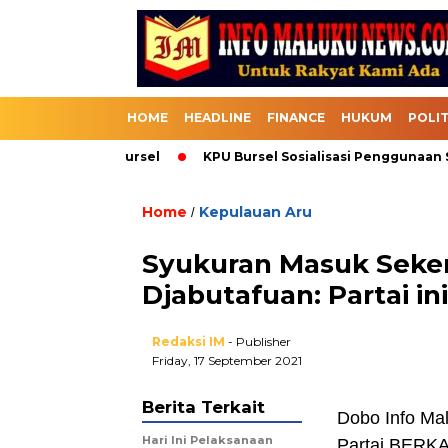
HOME
HEADLINE
FINANCE
HUKUM
POLIT
suk Melalui Bursel
KPU Bursel Sosialisasi Penggunaan SIK
Home
Kepulauan Aru
/
Syukuran Masuk Sekert
Djabutafuan: Partai i
Redaksi IM
- Publisher
Friday, 17 September 2021
Berita Terkait
Dobo Info Ma
Hari Ini Pelaksanaan
Partai BERK