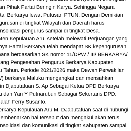
n Pihak Partai Beringin Karya. Sehingga Negara
tai Berkarya lewat Putusan PTUN. Dengan Demikian
urusan di tingkat Wilayah dan Daerah harus
solidasi pengurus sampai di tingkat Desa.
ten Kepulauan Aru, setelah melewati Perjuangan yang
rnya Partai Berkarya telah mendapat SK kepengurusan
mana berdasarkan SK nomor 11/DPW / III/ BERKARYA/
tang Pengesehan Pengurus Berkarya Kabupaten
u Tahun. Periode 2021/2026 maka Dewan Perwakilan
) berkarya Maluku mengangkat dan mensahkan
 Djabutafuan S. Ap Sebagai Ketua DPD Berkarya
u dan Yan Y Putnarubun Sebagai Sekertaris DPD,
alah Ferry Susanto.
rkarya Kepulauan Aru M. DJabutafuan saat di hubungi
membenarkan hal tersebut dan mengakui akan terus
solidasi dan komunikasi di tingkat Kabupaten sampai