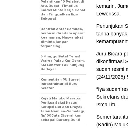
Pelantikan 10 Pejabat di
kemarin, Juma
Aru, Bupati Timotius
Kaidel Minta Kerja Cepat
Lewerissa.
dan Tinggalkan Ego
Sektoral
Penunjukan S
Bentrok Antar Pemuda,
tanpa banyak 
berhasil diredam aparat
keamanan, Masyarakat
kemampuannya
diminta jangan
terpancing.
Juru Bicara p
3 Minggu Batal Terus!
Warga Pulau Kur Geram,
dikonfirmasi
KM Lobster Tak Kunjung
sudah resmi 
Berlayar
(24/11/2025)
Kementrian PU Survei
Infrastruktur di Buru
Selatan
“Iya sudah re
Sekretaris d
Kejati Maluku Maraton
Periksa Saksi Kasus
Ismail itu.
Korupsi BRI dan Proyek
Jalan Namlea–Samalagi,
Rp100 Juta Diserahkan
Sementara it
sebagai Barang Bukti
(Kadin) Malu