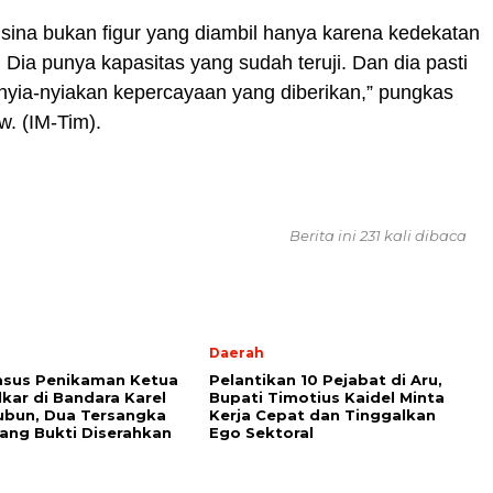
sina bukan figur yang diambil hanya karena kedekatan
. Dia punya kapasitas yang sudah teruji. Dan dia pasti
nyia-nyiakan kepercayaan yang diberikan,” pungkas
w. (IM-Tim).
Berita ini 231 kali dibaca
Daerah
asus Penikaman Ketua
Pelantikan 10 Pejabat di Aru,
kar di Bandara Karel
Bupati Timotius Kaidel Minta
ubun, Dua Tersangka
Kerja Cepat dan Tinggalkan
ang Bukti Diserahkan
Ego Sektoral