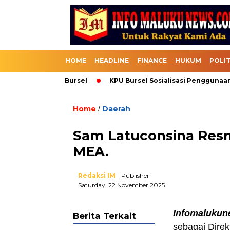
HOME
HEADLINE
FINANCE
HUKUM
POLIT
asuk Melalui Bursel
KPU Bursel Sosialisasi Penggunaan SIK
Home
Daerah
/
Sam Latuconsina Resm
MEA.
Redaksi IM
- Publisher
Saturday, 22 November 2025
Infomaluku
Berita Terkait
sebagai Dire