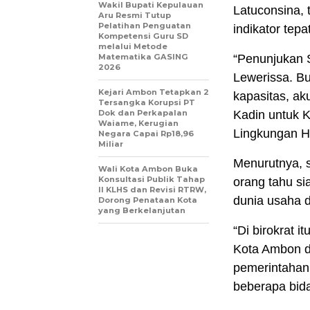
Wakil Bupati Kepulauan
Latuconsina,
Aru Resmi Tutup
Pelatihan Penguatan
indikator tep
Kompetensi Guru SD
melalui Metode
Matematika GASING
“Penunjukan S
2026
Lewerissa. Bu
Kejari Ambon Tetapkan 2
kapasitas, ak
Tersangka Korupsi PT
Dok dan Perkapalan
Kadin untuk K
Waiame, Kerugian
Lingkungan H
Negara Capai Rp18,96
Miliar
Menurutnya, s
Wali Kota Ambon Buka
Konsultasi Publik Tahap
orang tahu s
II KLHS dan Revisi RTRW,
dunia usaha d
Dorong Penataan Kota
yang Berkelanjutan
“Di birokrat i
Kota Ambon d
pemerintahan,
beberapa bida