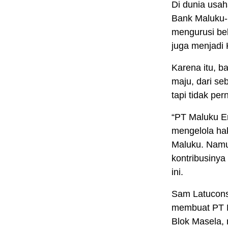
Di dunia usa
Bank Maluku-M
mengurusi beb
juga menjadi 
Karena itu, b
maju, dari se
tapi tidak pe
“PT Maluku E
mengelola hak
Maluku. Namun
kontribusinya
ini.
Sam Latuconsi
membuat PT M
Blok Masela, 