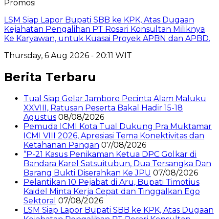
Promosi
LSM Siap Lapor Bupati SBB ke KPK, Atas Dugaan
Kejahatan Pengalihan PT Rosari Konsultan Miliknya
Ke Karyawan, untuk Kuasai Proyek APBN dan APBD.
Thursday, 6 Aug 2026 - 20:11 WIT
Berita Terbaru
Tual Siap Gelar Jambore Pecinta Alam Maluku
XXVIII, Ratusan Peserta Bakal Hadir 15-18
Agustus
08/08/2026
Pemuda ICMI Kota Tual Dukung Pra Muktamar
ICMI VIII 2026, Apresiasi Tema Konektivitas dan
Ketahanan Pangan
07/08/2026
“P-21 Kasus Penikaman Ketua DPC Golkar di
Bandara Karel Satsuitubun, Dua Tersangka Dan
Barang Bukti Diserahkan Ke JPU
07/08/2026
Pelantikan 10 Pejabat di Aru, Bupati Timotius
Kaidel Minta Kerja Cepat dan Tinggalkan Ego
Sektoral
07/08/2026
LSM Siap Lapor Bupati SBB ke KPK, Atas Dugaan