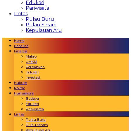
Edukasi
Pariwisata
Lintas
Pulau Buru
Pulau Seram
Kepulauan Aru
Home
Headline
Finance
Makro
UMKM
Perbankan
Industri
Investasi
Hukum
Politik
Humaniora
Budaya
Edukasi
Pariwisata
Lintas
Pulau Buru
Pulau Seram
Kepulauan Aru