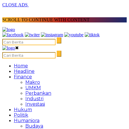
CLOSE ADS
SCROLL TO CONTINUE WITH CONTENT
✖
Home
Headline
Finance
Makro
UMKM
Perbankan
Industri
Investasi
Hukum
Politik
Humaniora
Budaya