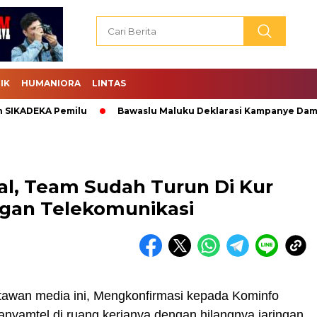
IK
HUMANIORA
LINTAS
KADEKA Pemilu
Bawaslu Maluku Deklarasi Kampanye Damai.
al, Team Sudah Turun Di Kur
ngan Telekomunikasi
rtawan media ini, Mengkonfirmasi kepada Kominfo
yamtel di ruang kerjanya dengan hilangnya jaringan