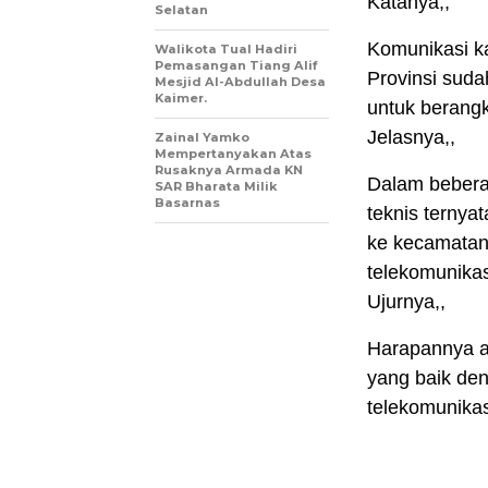
Katanya,,
Selatan
Komunikasi ka
Walikota Tual Hadiri
Pemasangan Tiang Alif
Provinsi suda
Mesjid Al-Abdullah Desa
Kaimer.
untuk berang
Jelasnya,,
Zainal Yamko
Mempertanyakan Atas
Rusaknya Armada KN
Dalam bebera
SAR Bharata Milik
Basarnas
teknis ternya
ke kecamatan
telekomunikas
Ujurnya,,
Harapannya a
yang baik den
telekomunikasi