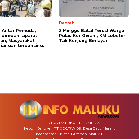
Daerah
 Antar Pemuda,
3 Minggu Batal Terus! Warga
l diredam aparat
Pulau Kur Geram, KM Lobster
an, Masyarakat
Tak Kunjung Berlayar
 jangan terpancing.
PT PUTRA MALUKU INTERMEDIA
Kebun Cengkeh RT.006/RW 09. Desa Batu Merah,
Kecamatan Sirimau Ambon-Maluku.