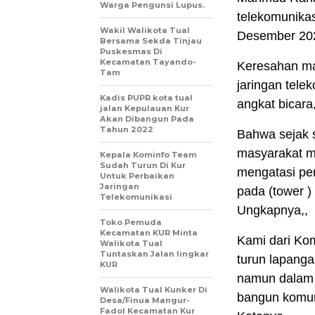
Warga Pengunsi Lupus.
telekomunikas
Wakil Walikota Tual
Desember 20
Bersama Sekda Tinjau
Puskesmas Di
Kecamatan Tayando-
Keresahan ma
Tam
jaringan tele
Kadis PUPR kota tual
angkat bicara
jalan Kepulauan Kur
Akan Dibangun Pada
Tahun 2022
Bahwa sejak s
masyarakat me
Kepala Kominfo Team
Sudah Turun Di Kur
mengatasi per
Untuk Perbaikan
Jaringan
pada (tower 
Telekomunikasi
Ungkapnya,,
Toko Pemuda
Kecamatan KUR Minta
Kami dari Ko
Walikota Tual
Tuntaskan Jalan lingkar
turun lapanga
KUR
namun dalam b
Walikota Tual Kunker Di
bangun komuni
Desa/Finua Mangur-
Fadol Kecamatan Kur