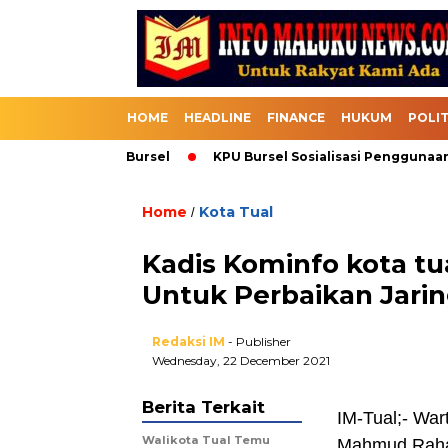
HOME
HEADLINE
FINANCE
HUKUM
POLIT
asuk Melalui Bursel
KPU Bursel Sosialisasi Penggunaan SI
Home
Kota Tual
/
Kadis Kominfo kota tu
Untuk Perbaikan Jari
Redaksi IM
- Publisher
Wednesday, 22 December 2021
Berita Terkait
IM-Tual;- Wa
Walikota Tual Temu
Mahmud Rahan