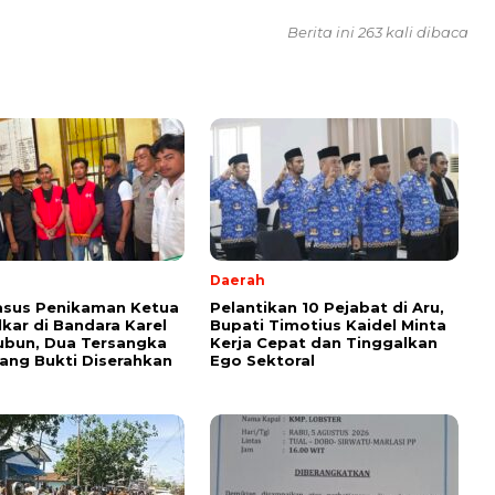
Berita ini 263 kali dibaca
Daerah
asus Penikaman Ketua
Pelantikan 10 Pejabat di Aru,
kar di Bandara Karel
Bupati Timotius Kaidel Minta
ubun, Dua Tersangka
Kerja Cepat dan Tinggalkan
ang Bukti Diserahkan
Ego Sektoral