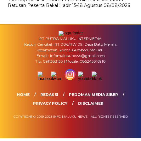
Ratusan Peserta Bakal Hadir 15-18 Agustus
08/08/2026
PT PUTRA MALUKU INTERMEDIA
Kebun Cengkeh RT.006/RW 09. Desa Batu Merah,
Kecamatan Sirimau Ambon-Maluku.
Email : infomalukunews@gmail.com
Tlp: 0911383133 | Mobile: 085243316910
HOME
REDAKSI
PEDOMAN MEDIA SIBER
PRIVACY POLICY
DISCLAIMER
COPYRIGHT © 2019-2023 INFO MALUKU NEWS - ALL RIGHTS RESERVED