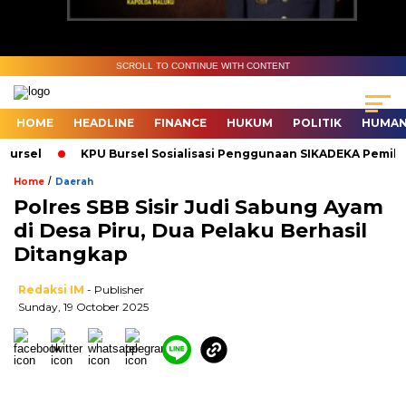
SCROLL TO CONTINUE WITH CONTENT
HOME
HEADLINE
FINANCE
HUKUM
POLITIK
HUMAN
rsel
KPU Bursel Sosialisasi Penggunaan SIKADEKA Pemilu
/
Home
Daerah
Polres SBB Sisir Judi Sabung Ayam
di Desa Piru, Dua Pelaku Berhasil
Ditangkap
Redaksi IM
- Publisher
Sunday, 19 October 2025