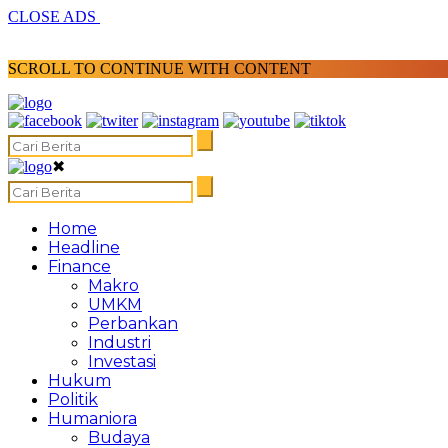
CLOSE ADS
SCROLL TO CONTINUE WITH CONTENT
✖
Home
Headline
Finance
Makro
UMKM
Perbankan
Industri
Investasi
Hukum
Politik
Humaniora
Budaya