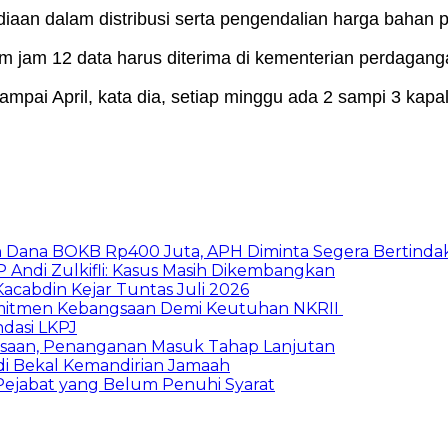
iaan dalam distribusi serta pengendalian harga bahan
m jam 12 data harus diterima di kementerian perdaganga
ampai April, kata dia, setiap minggu ada 2 sampi 3 kap
n Dana BOKB Rp400 Juta, APH Diminta Segera Bertinda
Andi Zulkifli: Kasus Masih Dikembangkan
acabdin Kejar Tuntas Juli 2026
omitmen Kebangsaan Demi Keutuhan NKRII ‎
dasi LKPJ
aksaan, Penanganan Masuk Tahap Lanjutan
adi Bekal Kemandirian Jamaah
k Pejabat yang Belum Penuhi Syarat