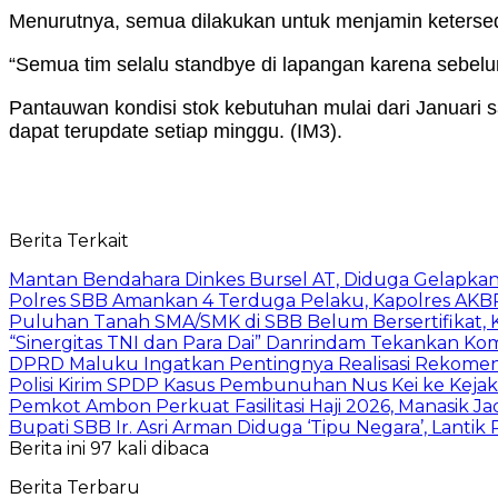
Menurutnya, semua dilakukan untuk menjamin ketersed
“Semua tim selalu standbye di lapangan karena sebelu
Pantauwan kondisi stok kebutuhan mulai dari Januari s
dapat terupdate setiap minggu. (IM3).
Berita Terkait
Mantan Bendahara Dinkes Bursel AT, Diduga Gelapka
Polres SBB Amankan 4 Terduga Pelaku, Kapolres AKBP 
Puluhan Tanah SMA/SMK di SBB Belum Bersertifikat, K
“Sinergitas TNI dan Para Dai” Danrindam Tekankan K
DPRD Maluku Ingatkan Pentingnya Realisasi Rekomen
Polisi Kirim SPDP Kasus Pembunuhan Nus Kei ke Kej
Pemkot Ambon Perkuat Fasilitasi Haji 2026, Manasik J
Bupati SBB Ir. Asri Arman Diduga ‘Tipu Negara’, Lanti
Berita ini 97 kali dibaca
Berita Terbaru