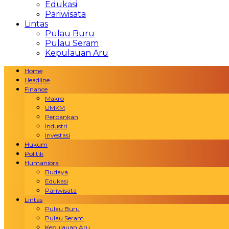
Edukasi
Pariwisata
Lintas
Pulau Buru
Pulau Seram
Kepulauan Aru
Home
Headline
Finance
Makro
UMKM
Perbankan
Industri
Investasi
Hukum
Politik
Humaniora
Budaya
Edukasi
Pariwisata
Lintas
Pulau Buru
Pulau Seram
Kepulauan Aru